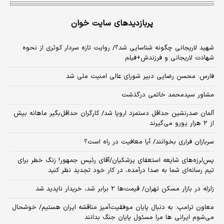
پربازدیدهای سایت خوان
شهید لاریجانی چگونه شناسایی شد؟/ روایت تازه سردار کوثری از نحوه
شهادت لاریجانی و فرزندش+فیلم
فارس: محسن رضایی دبیر شورای عالی امنیت ملی شد
مشاور سیدمحمد خاتمی درگذشت
آلمان صدرنشین حداقل دستمزد اروپا شد/ کارگران حداقل‌بگیر ماهانه بیش
از ۲ هزار یورو می‌گیرند
سربازان فراری بخوانند/ آیا معافیت در راه است؟
پس‌لرزه‌های شایعه استعفای پزشکیان/آقای رئیس جمهور! زنگ خطر برای
تیم رسانه‌ای شما به صدا درآمده، در کار خود تجدید نظر کنید
زلزله در بازار مسکن تهران/ قیمت‌ها ۲ برابر شد، خریدار ناپدید شد
معاون ترامپ: به دنبال پایان موفقیت‌آمیز مناقشه ایران هستیم/ خوشحال
می‌شوم ایرانی ها مرا مسئول پایان جنگ بدانند