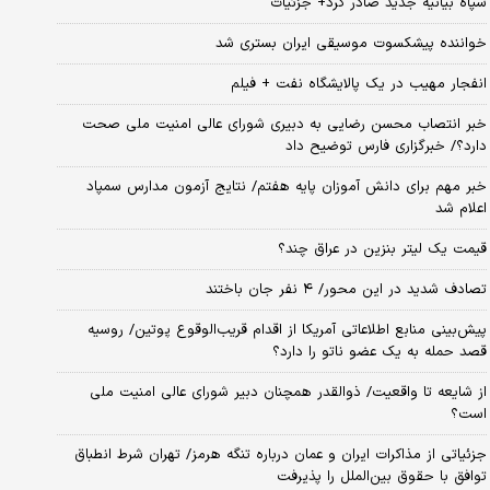
سپاه بیانیه جدید صادر کرد+ جزئیات
خواننده پیشکسوت موسیقی ایران بستری شد
انفجار مهیب در یک پالایشگاه نفت + فیلم
خبر انتصاب محسن رضایی به دبیری شورای عالی امنیت ملی صحت
دارد؟/ خبرگزاری فارس توضیح داد
خبر مهم برای دانش آموزان پایه هفتم/ نتایج آزمون مدارس سمپاد
اعلام شد
قیمت یک لیتر بنزین در عراق چند؟
تصادف شدید در این محور/ ۴ نفر جان باختند
پیش‌بینی منابع اطلاعاتی آمریکا از اقدام قریب‌الوقوع پوتین/ روسیه
قصد حمله به یک عضو ناتو را دارد؟
از شایعه تا واقعیت/ ذوالقدر همچنان دبیر شورای ‌عالی امنیت ملی
است؟
جزئیاتی از مذاکرات ایران و عمان درباره تنگه هرمز/ تهران شرط انطباق
توافق با حقوق بین‌الملل را پذیرفت