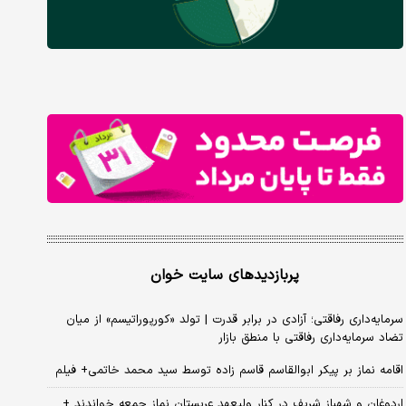
پربازدیدهای سایت خوان
سرمایه‌داری رفاقتی؛ آزادی در برابر قدرت | تولد «کورپوراتیسم» از میان
تضاد سرمایه‌داری رفاقتی با منطق بازار
اقامه نماز بر پیکر ابوالقاسم قاسم زاده توسط سید محمد خاتمی+ فیلم
اردوغان و شهباز شریف در کنار ولیعهد عربستان نماز جمعه خواندند +