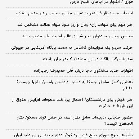
فوری / انفجار در آب‌های خلیج فارس
انتصاب محمدباقر ذوالقدر به عنوان مشاور سیاسی رهبر معظم انقلاب
خبر مهم برای سهامداران/ زمان واریز سود سهام عدالت مشخص شد
محسن رضایی به عنوان دبیر شورای عالی امنیت ملی منصوب شد
حرکت سریع یک هواپیمای ناشناس به سمت پایگاه آمریکایی در جیبوتی
سقوط مرگبار بالگرد در این منطقه/ ۴ نفر جان باختند
اظهارات جدید سخنگوی ناجا درباره قتل حمیدرضا رجب‌زاده
تعطیلی کامل ساحل توسکا به دستور دادستان رامسر/ ماجرا چیست؟
+فیلم
خبر خوش برای بازنشستگان/ احتمال پرداخت معوقات افزایش حقوق از
این تاریخ + جزئیات
حضور جنجالی «دیپلمات سابق بشار اسد» در جشن تولد مسکو/ بشار
الجعفری کیست؟
نتانیاهو طرح شورای صلح غزه را رد کرد/ ادعای جدید بی بی علیه ایران