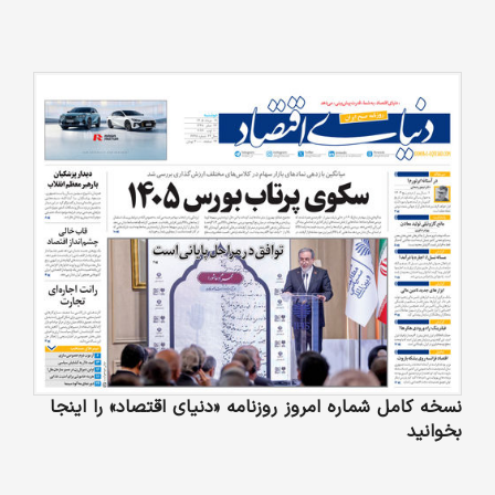
نسخه کامل شماره امروز روزنامه «دنیای‌ اقتصاد» را اینجا
بخوانید