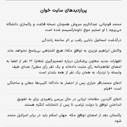
پربازدیدهای سایت خوان
محمد قوچانی: عبدالکریم سروش همچنان نسخه قناعت و پاکسازی دانشگاه
می‌پیچد | او تسلیم موج نئومارکسیسم شده است
درگذشت اسماعیل بابایی راغب بر اثر سانحه رانندگی
واکنش ابراهیم عزیزی به توافق مکه/ هیچ اشتباهی بی‌پاسخ نخواهد ماند
اظهارات جدید معاون پزشکیان درباره تصمیم‌گیری شعام/ ۱۲ نفر از اعضا به
امضای تفاهم‌نامه رأی مثبت داده‌اند و یک نفر رأی منفی/ صدای طیف
وابسته یا نزدیک به همان یک نفر از همه بلندتر است
ادعای محمدباقر خرازی پس از احضار به دادگاه؛ کلیپ‌ها جعلی و ساختگی
است +فیلم
ادعای گاردین: مقامات ایرانی در حال بررسی راهبردی برای به تعویق
انداختن توافق با دولت ترامپ تا پس از انتخابات کنگره هستند
پاکستان بعد از امضای توافق مکه: جهان اسلام باید در برابر اسرائیل متحد
شود