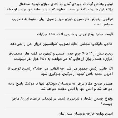
اولین واکنش آیت‌الله جوادی آملی به ادعای خرازی درباره استعفای
پزشکیان/ با برهم‌زنندگان وحدت مبارزه کنید، ولو عمامه من بر سر او باشد!
عراقچی: پذیرش کنوانسیون دریای خرز از سوی ایران، منوط به تصویب
مجلس است
قیمت جدید برنج ایرانی و خارجی اعلام شد+ جزئیات
حاجی دلیگانی: مجلس اجازه تصویب کنوانسیون دریای خزر را نمی‌دهد
ردپای بیش از ۳ یا ۴ جرم جدی امنیتی و کیفری در گفته های محمدباقر
خرازی/ هشدار برای آن‌هایی که می‌خواهند به ۲۵۰ هزار نفر بپیوندند
اگر جلیلی رئیس جمهور می شد، چه اتفاقی می افتاد؟/ رشیدی کوچی: تا
آخرین لحظه تلاش کردیم از درگیری جلوگیری شود
هشدار صریح مقام عراقی به عربستان/ موشکها تنها با موشک پاسخ داده
خواهد شد و آتش تنها با آتش مقابله خواهد شد
وقوع چندین انفجار و تیراندازی شدید در نزدیکی مرز‌های ایران/ ماجرا
چیست؟
ادعای وزارت خارجه عربستان علیه ایران