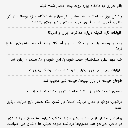
باقر خرازی به دادگاه ویژه روحانیت احضار شد+ فیلم
واکنش روزنامه اطلاعات به احضار باقر خرازی به دادگاه ویژه روحانیت/ اگر
معیار، قانون است، قانون نباید خودی و غیرخودی بشناسد
اظهارات تازه ظریف درباره مذاکرات ایران و آمریکا
راه‌حل روسیه برای پایان جنگ ایران و آمریکا/ اولیانوف چه پیشنهادی مطرح
کرد؟
خبر مهم برای متقاضیان خرید خودرو/ این خودرو ۸۰ میلیون ارزان شد
اظهارات رئیس جمهور اوکراین درباره ساخت موشک پاتریوت
طوفان قیمت در بازار لبنیات/ قیمت شیر عجیب شد
معمای ناپدید شدن زن ۴۵ ساله در تهران کشف شد+ جزئیات
عراقچی: توافق با عمان نزدیک است/ باز شدن تنگه هرمز تابع شرایط دیگری
است
روایت پزشکیان از جلسه با رهبر شهید انقلاب درباره استیضاح وزرا/ عده‌ای
در داخل نمی‌خواهند تحریم‌ها برداشته شود/ خیلی ها دلشان می خواست