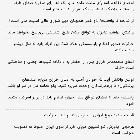
امضای تفاهم‌نامه رأی مثبت داده‌اند و یک نفر رأی منفی/ صدای طیف
وابسته یا نزدیک به همان یک نفر از همه بلندتر است
از شایعه تا واقعیت/ ذوالقدر همچنان دبیر شورای ‌عالی امنیت ملی است؟
واکنش ابراهیم عزیزی به توافق مکه/ هیچ اشتباهی بی‌پاسخ نخواهد ماند
جزئیات صدور احکام بازنشستگی اعلام شد/ این افراد باید ۵ سال بیشتر
خدمت کنند
ادعای محمدباقر خرازی پس از احضار به دادگاه؛ کلیپ‌ها جعلی و ساختگی
است +فیلم
اولین واکنش آیت‌الله جوادی آملی به ادعای خرازی درباره استعفای
پزشکیان/ با برهم‌زنندگان وحدت مبارزه کنید، ولو عمامه من بر سر او باشد!
پاکستان بعد از امضای توافق مکه: جهان اسلام باید در برابر اسرائیل متحد
شود
قیمت جدید برنج ایرانی و خارجی اعلام شد+ جزئیات
عراقچی: پذیرش کنوانسیون دریای خرز از سوی ایران، منوط به تصویب
مجلس است