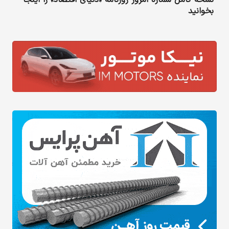
نسخه کامل شماره امروز روزنامه «دنیای‌ اقتصاد» را اینجا
بخوانید