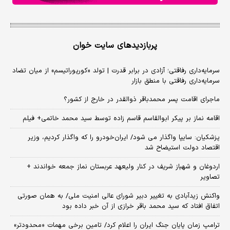
پربازدیدهای سایت خوان
سرمایه‌داری رفاقتی؛ آزادی در برابر قدرت | تولد «کورپوراتیسم» از میان تضاد
سرمایه‌داری رفاقتی با منطق بازار
ماجرای اقامت پسر محمدباقر ذوالقدر در خارج از کشور؟
اقامه نماز بر پیکر ابوالقاسم قاسم زاده توسط سید محمد خاتمی+ فیلم
پزشکیان: سایپا واگذار می شود/ ایران‌خودرو را که واگذار کردیم، وزیر
اقتصاد دولت استیضاح شد
اردوغان و شهباز شریف در کنار ولیعهد عربستان نماز جمعه خواندند +
تصاویر
واکنش زیدآبادی به تغییر دبیر شورای عالی امنیت ملی/ به همان صورتی
اتفاق افتاد که سید محمد باقر خرازی از آن خبر داده بود
ترامپ زمان پایان جنگ ایران را اعلام کرد/ تامین برخی مهمات «محدودتر»