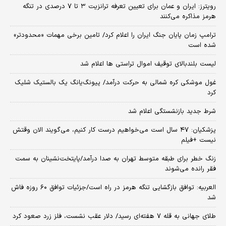
رویترز: ایران و عمان برای تعیین تعرفه ترانزیت ۳ تا ۷ درصدی در تنگه
هرمز مذاکره می‌کنند
ترامپ زمان پایان جنگ ایران را اعلام کرد/ تامین برخی مهمات «محدودتر»
شده است
لیست بلندبالای توقیف اموال تراستی ها اعلام شد
غول موشکی کره شمالی به حرکت درآمد/ پیونگ‌یانگ یک بالستیک شلیک
کرد
شرط جدید بازنشستگی اعلام شد
پزشکیان: ۴۷ سال است می‌خواهیم درست کار کنیم، می‌گویند الان وقتش
نیست +فیلم
زنگ خطر برای طبقه متوسط تهران به صدا درآمد/پایتخت‌نشینان به سمت
فقر رانده می‌شوند
العربیه: توافق بازگشایی تنگه هرمز در راه است/جزئیات توافق ۶۰ روزه فاش
شد
طلای جهانی به قله ۷ هفته‌ای رسید/ دلار عقب نشست، فلز زرد صعود کرد