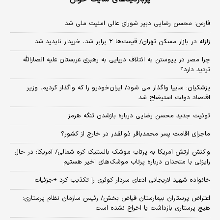
فارس: محسن رضایی دبیر شورای عالی امنیت ملی شد
زلزله در بازار مسکن تهران/ قیمت‌ها ۲ برابر شد، خریدار ناپدید شد
چرا مصر در پیوستن به ائتلاف دریایی به رهبری عربستان علیه انصارالله
تردید دارد؟
پزشکیان: سایپا واگذار می شود/ ایران‌خودرو را که واگذار کردیم، وزیر
اقتصاد دولت استیضاح شد
توئیت جدید محسن رضایی درباره بازشدن تنگه هرمز
ماجرای اقامت پسر محمدباقر ذوالقدر در خارج از کشور؟
واکنش ارتش آمریکا به پرتاب موشک بالستیک کره شمالی/ آمریکا: در حال
رایزنی با متحدان درباره پرتاب موشک‌های اخیر هستیم
خانواده شهید لاریجانی ادعای سردار کوثری را تکذیب کرد +جزئیات
اعتراض پرستاران بیمارستان فیاض بخش/ رئیس سازمان نظام پرستاری:
هیچ پرستاری بازداشت یا اخراج نشده است