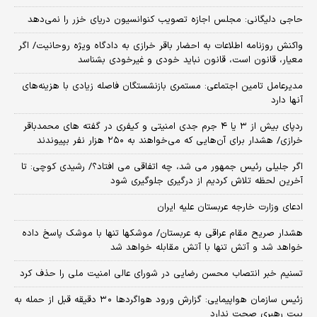
حاجی دلیگانی: مجلس اجازه تصویب کنوانسیون دریای خزر را نمی‌دهد
واکنش روزنامه اطلاعات به احضار باقر خرازی به دادگاه ویژه روحانیت/ اگر
معیار، قانون است، قانون نباید خودی و غیرخودی بشناسد
مدیرعامل تامین اجتماعی: مستمری بازنشستگان فاصله زیادی با هزینه‌های
آنها دارد
ردپای بیش از ۳ یا ۴ جرم جدی امنیتی و کیفری در گفته های محمدباقر
خرازی/ هشدار برای آن‌هایی که می‌خواهند به ۲۵۰ هزار نفر بپیوندند
اگر جلیلی رئیس جمهور می شد، چه اتفاقی می افتاد؟/ رشیدی کوچی: تا
آخرین لحظه تلاش کردیم از درگیری جلوگیری شود
ادعای وزارت خارجه عربستان علیه ایران
هشدار صریح مقام عراقی به عربستان/ موشکها تنها با موشک پاسخ داده
خواهد شد و آتش تنها با آتش مقابله خواهد شد
تسنیم خبر انتصاب محسن رضایی در شورای عالی امنیت ملی را حذف کرد
زئیس سازمان هواپیمایی: گزارش ورود هواگردها ٣٠ دقیقه قبل از حمله به
بیت رهبری صحت ندارد