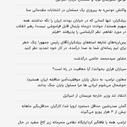
واکنش «ونس» به پیروزی یک مسلمان در انتخابات مقدماتی سنا
پزشکیان: تنها کسانی که در خیابان بودند ایران را نگه نداشتند همه
سهیم هستند/ حوادث دی‌ماه پارسال قابل فراموشی نیست/ رهبر انقلاب
در مورد تفاهم، نظر کارشناسی را پذیرفتند +فیلم
پس‌لرزه‌های شایعه استعفای پزشکیان/آقای رئیس جمهور! زنگ خطر
برای تیم رسانه‌ای شما به صدا درآمده، در کار خود تجدید نظر کنید
مشاور سیدمحمد خاتمی درگذشت
سربازان فراری بخوانند/ آیا معافیت در راه است؟
معاون ترامپ: به دنبال پایان موفقیت‌آمیز مناقشه ایران هستیم/
خوشحال می‌شوم ایرانی ها مرا مسئول پایان جنگ بدانند
انتقاد تند وزیر خارجه عربستان از اسرائیل
آلمان صدرنشین حداقل دستمزد اروپا شد/ کارگران حداقل‌بگیر ماهانه
بیش از ۲ هزار یورو می‌گیرند
ترامپ همه را غافلگیر کرد/پایگاه نظامی محرمانه زیر کاخ سفید در حال