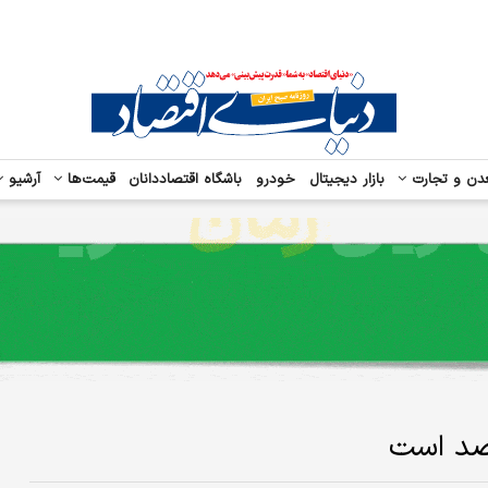
دن و تجارت
بازار دیجیتال
خودرو
باشگاه اقتصاددانان
قیمت‌ها
آرشیو