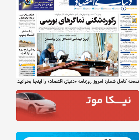
نسخه کامل شماره امروز روزنامه «دنیای‌ اقتصاد» را اینجا بخوانید