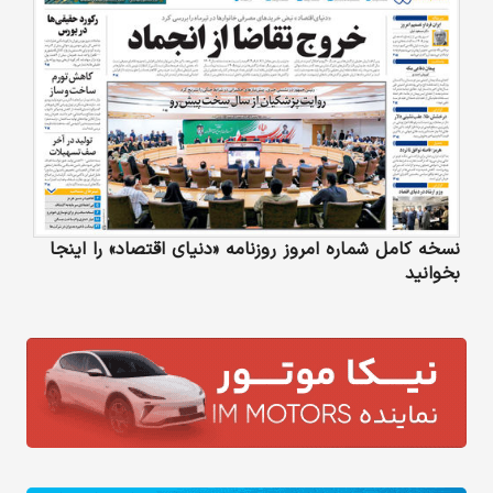
نسخه کامل شماره امروز روزنامه «دنیای‌ اقتصاد» را اینجا
بخوانید