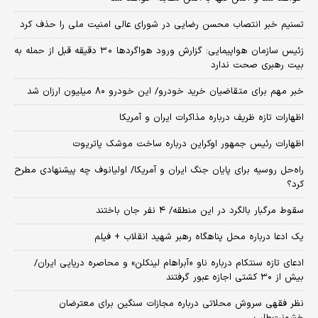
تسنیم خبر انتصاب محسن رضایی در شورای عالی امنیت ملی را حذف کرد
زئیس سازمان هواپیمایی: گزارش ورود هواگردها ٣٠ دقیقه قبل از حمله به
بیت رهبری صحت ندارد
خبر مهم برای متقاضیان خرید خودرو/ این خودرو ۸۰ میلیون ارزان شد
اظهارات تازه ظریف درباره مذاکرات ایران و آمریکا
اظهارات رئیس جمهور اوکراین درباره ساخت موشک پاتریوت
راه‌حل روسیه برای پایان جنگ ایران و آمریکا/ اولیانوف چه پیشنهادی مطرح
کرد؟
سقوط مرگبار بالگرد در این منطقه/ ۴ نفر جان باختند
یک ادعا درباره محل پناهگاه‌ رهبر شهید انقلاب + فیلم
ادعای تازه سنتکام درباره ناو «آبراهام لینکلن» و محاصره دریایی ایران/
بیش از ۳۰ کشتی اجازه عبور گرفتند
نظر فقهی سروش محلاتی درباره مجازات سنگین برای معترضان