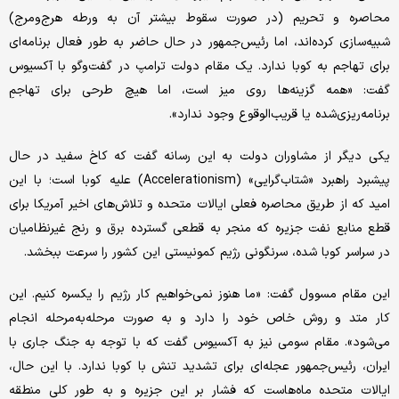
محاصره و تحریم (در صورت سقوط بیشتر آن به ورطه هرج‌ومرج)
شبیه‌سازی کرده‌اند، اما رئیس‌جمهور در حال حاضر به طور فعال برنامه‌ای
برای تهاجم به کوبا ندارد. یک مقام دولت ترامپ در گفت‌وگو با آکسیوس
گفت: «همه گزینه‌ها روی میز است، اما هیچ طرحی برای تهاجمِ
برنامه‌ریزی‌شده یا قریب‌الوقوع وجود ندارد».
یکی دیگر از مشاوران دولت به این رسانه گفت که کاخ سفید در حال
پیشبرد راهبرد «شتاب‌گرایی» (Accelerationism) علیه کوبا است؛ با این
امید که از طریق محاصره فعلی ایالات متحده و تلاش‌های اخیر آمریکا برای
قطع منابع نفت جزیره که منجر به قطعی گسترده برق و رنج غیرنظامیان
در سراسر کوبا شده، سرنگونی رژیم کمونیستی این کشور را سرعت ببخشد.
این مقام مسوول گفت: «ما هنوز نمی‌خواهیم کار رژیم را یکسره کنیم. این
کار متد و روش خاص خود را دارد و به صورت مرحله‌به‌مرحله انجام
می‌شود». مقام سومی نیز به آکسیوس گفت که با توجه به جنگ جاری با
ایران، رئیس‌جمهور عجله‌ای برای تشدید تنش با کوبا ندارد. با این حال،
ایالات متحده ماه‌هاست که فشار بر این جزیره و به طور کلی منطقه