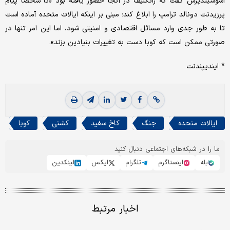
آسوشیتدپرس گفت که راتکلیف در آنجا حضور یافته بود «تا شخصا پیام
پرزیدنت دونالد ترامپ را ابلاغ کند؛ مبنی بر اینکه ایالات متحده آماده است
تا به طور جدی وارد مسائل اقتصادی و امنیتی شود، اما این امر تنها در
صورتی ممکن است که کوبا دست به تغییرات بنیادین بزند».
* ایندیپندنت
ایالات متحده
جنگ
کاخ سفید
کشتی
کوبا
ما را در شبکه‌های اجتماعی دنبال کنید
بله
اینستاگرم
تلگرام
ایکس
لینکدین
اخبار مرتبط