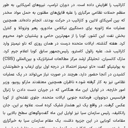
کارائیب را افزایش داده است. در دوران ترامپ، نیروهای آمریکایی به طور
منظم حملات نظامی مرگباری را علیه قایق‌های مظنون به حمل مواد مخدر
که بین آمریکای لاتین و کارائیب در حرکت بودند، انجام داده‌اند. همچنین
عملیات ماه ژانویه برای دستگیری نیکلاس مادورو، رهبر ونزوئلا و کنترل
بخش نفت این کشور، کوبا را از مهم‌ترین حامی و پشتیبان خود محروم
کرد. هفته گذشته، ایالات متحده درست در همان روزی که ناو نیمیتز وارد
کارائیب شد، علیه رائول کاسترو، رئیس‌جمهور سابق کوبا اعلام جرم کرد.
مارک کانسیان، تحلیلگر ارشد مرکز مطالعات استراتژیک و بین‌المللی (CSIS)
به پولیتیکو گفت: «ناو نیمیتز احتمالا در درجه اول برای ارعاب و خط‌ونشان
کشیدن در آنجا حضور دارد، هرچند در صورت نیاز می‌تواند در یک عملیات
نظامی نیز به کار گرفته شود.» ناظران همچنین معتقدند مارکو روبیو، وزیر
امور خارجه، در اوایل این ماه هنگامی که در جریان دست دادن با ژنرال
فرانسیس دونووان، فرمانده جنوبی ایالات متحده، جلوی نقشه‌ای از کوبا
عکس گرفت، در واقع یک تیر هشدار شلیک کرده است. علاوه بر این، جان
راتکلیف، رئیس سازمان سیا نیز اوایل این ماه گفت‌وگوهای سطح بالایی با
مقامات کوبایی در این جزیره داشت. یک مقام سازمان سیا به خبرگزاری