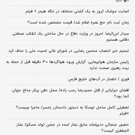
آنها دارد
اصابت موشک کروز به یک کشتی متخلف در تنگه هرمز + فیلم
زمان ثبت‌ نام حج عمره اعلام شد/ قیمت مشخص شده است؟
سردار ابن‌الرضا: امروز در وزارت دفاع در حال ساختن یک انقلاب صنعتی
دفاعی هستیم
تسنیم خبر انتصاب محسن رضایی در شورای عالی امنیت ملی را حذف کرد
زئیس سازمان هواپیمایی: گزارش ورود هواگردها ٣٠ دقیقه قبل از حمله به
بیت رهبری صحت ندارد
فوری / انفجار در آب‌های خلیج فارس
افشای جزئیاتی از قتل حمیدرضا رجب زاده/ محل دفن پیکر مداح جوان
کجا بود؟
تعطیلی کامل ساحل توسکا به دستور دادستان رامسر/ ماجرا چیست؟
+فیلم
حضور جنجالی «دیپلمات سابق بشار اسد» در جشن تولد مسکو/ بشار
الجعفری کیست؟