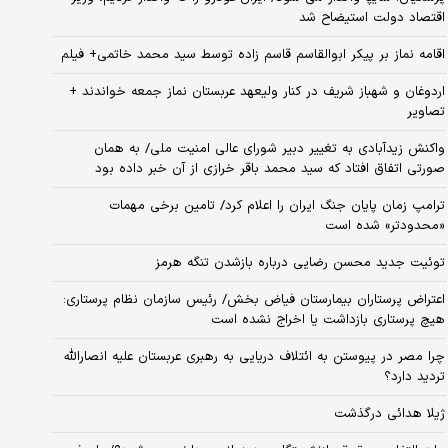
اقتصاد دولت استیضاح شد
اقامه نماز بر پیکر ابوالقاسم قاسم زاده توسط سید محمد خاتمی+ فیلم
اردوغان و شهباز شریف در کنار ولیعهد عربستان نماز جمعه خواندند +
تصاویر
واکنش زیدآبادی به تغییر دبیر شورای عالی امنیت ملی/ به همان
صورتی اتفاق افتاد که سید محمد باقر خرازی از آن خبر داده بود
ترامپ زمان پایان جنگ ایران را اعلام کرد/ تامین برخی مهمات
«محدودتر» شده است
توئیت جدید محسن رضایی درباره بازشدن تنگه هرمز
اعتراض پرستاران بیمارستان فیاض بخش/ رئیس سازمان نظام پرستاری:
هیچ پرستاری بازداشت یا اخراج نشده است
چرا مصر در پیوستن به ائتلاف دریایی به رهبری عربستان علیه انصارالله
تردید دارد؟
ژیلا هدائی درگذشت