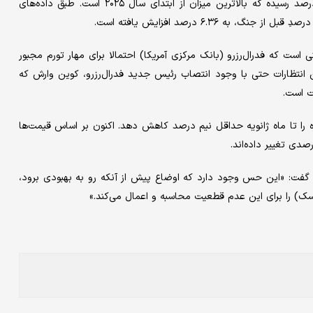
این نرخ از زمان شروع جنگ با حدود ۰.۷۵درصد افزایش به ۴.۶۷درصد رسیده که بالاترین میزان از ابتدای سال ۲۰۲۵ است. طبق داده‌های
 است که فدرال‌رزرو (بانک مرکزی آمریکا) احتمالا برای مهار تورم مجبور
 انتظارات حتی با وجود انتصاب رئیس جدید فدرال‌رزرو، کوین وارش که
ت است.
هره را تا ماه ژانویه حداقل نیم درصد کاهش دهد. اکنون بر اساس قیمت‌ها
صدی تغییر داده‌اند.
 گفت: «این حس وجود دارد که اوضاع پیش از آنکه رو به بهبودی برود،
یسک) را برای این عدم قطعیت محاسبه و اعمال می‌کند.»