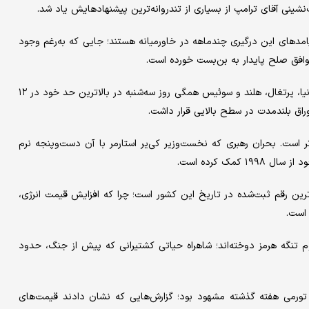
شینی آقای ترامپ از بسیاری از تندروانه‌ترین پیشنهادهایش یاد شد.
 پیامدهای این درگیری چندماهه در خاورمیانه هستند؛ جایی که به‌رغم وجود
وافق صلح پایدار به بن‌بست خورده است.
نرخ سود اوراق قرضه ۳۰ ساله در کشورهای کانادا، آلمان، فرانسه، اسپانیا، پرتغال، هلند و سوئیس همگی روز سه‌شنبه در بالاترین حد خود در ۱۲
وراق بلندمدت در سطح بالایی قرار داشت.
تر است. بحران رهبری که نخست‌وزیر کی‌یر استارمر با آن دست‌وپنجه نرم
۳ ساله به ۴.۱۳ درصد رسیده که بالاترین رقم ثبت‌شده در تاریخ این کشور است؛ چرا که افزایش قیمت انرژی،
 است.
وم تنگه هرمز دوخته‌اند؛ شاهراه حیاتی کشتیرانی که پیش از جنگ، حدود
تورمی هفته گذشته مشهود بود؛ گزارش‌هایی که نشان دادند قیمت‌های