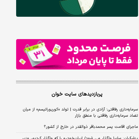
پربازدیدهای سایت خوان
سرمایه‌داری رفاقتی؛ آزادی در برابر قدرت | تولد «کورپوراتیسم» از میان
تضاد سرمایه‌داری رفاقتی با منطق بازار
ماجرای اقامت پسر محمدباقر ذوالقدر در خارج از کشور؟
پزشکیان: سایپا واگذار می شود/ ایران‌خودرو را که واگذار کردیم، وزیر