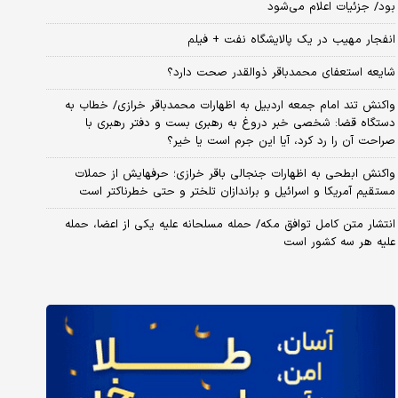
بود/ جزئیات اعلام می‌شود
انفجار مهیب در یک پالایشگاه نفت + فیلم
شایعه استعفای محمدباقر ذوالقدر صحت دارد؟
واکنش تند امام جمعه اردبیل به اظهارات محمدباقر خرازی/ خطاب به
دستگاه قضا: شخصی خبر دروغ به رهبری بست و دفتر رهبری با
صراحت آن را رد کرد، آیا این جرم است یا خیر؟
واکنش ابطحی به اظهارات جنجالی باقر خرازی؛ حرفهایش از حملات
مستقیم آمریکا و اسرائیل و براندازان تلختر و حتی خطرناکتر است
انتشار متن کامل توافق مکه/ حمله مسلحانه علیه یکی از اعضا، حمله
علیه هر سه کشور است