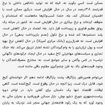
ممکن است کسی بگوید نه، البته که نه: تولید ناخالص داخلی با نرخ
قدرتمند ۳.۸درصد در سال در حال افزایش است. دیگری ممکن است با
اطمینان استدلال کند، بله، حتما: کسب‌وکارها ماه‌هاست که استخدام را
متوقف کرده‌اند و نرخ بیکاری در حال افزایش است. نه: کشور در میانه یک
رونق عظیم فناوری و زیرساخت قرار دارد. بله: اعتماد در حال کاهش است،
رشد دستمزدها کند شده و نرخ نکول (عدم بازپرداخت بدهی) در حال
افزایش است. نه: فدرال‌رزرو (بانک مرکزی آمریکا) در حال کاهش نرخ بهره
است و پول ارزان‌تری را به وام‌گیرندگان تشنه‌ اعتبار تزریق می‌کند. بله: جنگ
تجاری و سیاست‌های مهاجرتی کاخ سفید در حال ایجاد «رکودهای ناگهانی
ترامپ» در لاس وگاس و سایر جوامع است. نه: مخارج مصرف‌کنندگان با
وجود قیمت‌های بالا، به طرز چشم‌گیری مقاوم باقی مانده است.
می‌توانم همین‌طور پاراگراف پشت پاراگراف ادامه دهم؛ اگر خواننده‌ای گیج
شود، قابل درک است، زیرا آنچه در حال وقوع است، گیج‌کننده است. گاهی
اوقات، اقتصاد تنها یک داستان برای گفتن دارد. در اواخر دوره
ریاست‌جمهوری جورج دبلیو بوش، بازار مسکن فروپاشید و بحران مالی به
وجود آورد که به یک رکود فاجعه‌بار جهانی منجر شد. نزدیک به پایان