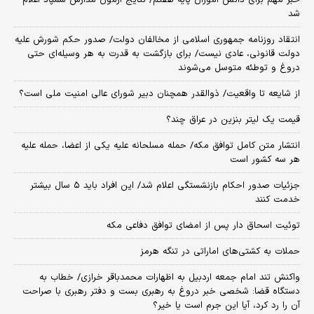
خبر مهم برای دانش آموزان پایه هفتم/ نتایج آزمون مدارس سمپاد اعلام
شد
انتقاد روزنامه جمهوری اسلامی از مخالفان دولت/ صدور حکم شورش علیه
دولت قانونی، عادی نیست/ برای بازگشت به قدرت به هر وسیله‌ای حتی
دروغ و توطئه متوسل می‌شوند
از شایعه تا واقعیت/ ذوالقدر همچنان دبیر شورای ‌عالی امنیت ملی است؟
قیمت یک لیتر بنزین در عراق چند؟
انتشار متن کامل توافق مکه/ حمله مسلحانه علیه یکی از اعضا، حمله علیه
هر سه کشور است
جزئیات صدور احکام بازنشستگی اعلام شد/ این افراد باید ۵ سال بیشتر
خدمت کنند
توئیت اسحاق دار پس از امضای توافق دفاعی مکه
حملات به کشتی‌های اماراتی در تنگه هرمز
واکنش تند امام جمعه اردبیل به اظهارات محمدباقر خرازی/ خطاب به
دستگاه قضا: شخصی خبر دروغ به رهبری بست و دفتر رهبری با صراحت
آن را رد کرد، آیا این جرم است یا خیر؟