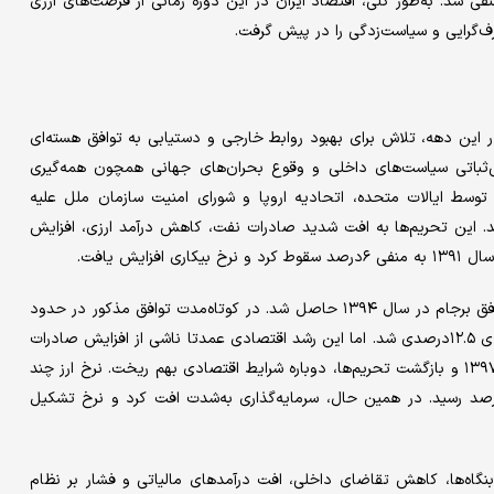
ی شد. به‌طور کلی، اقتصاد ایران در این دوره زمانی از فرصت‌های ارزی
رف‌گرایی و سیاست‌زدگی را در پیش گرفت.
ت. در این دهه، تلاش برای بهبود روابط خارجی و دستیابی به توافق هسته‌ای
‌ثباتی سیاست‌های داخلی و وقوع بحران‌های جهانی همچون همه‌گیری
توسط ایالات متحده، اتحادیه اروپا و شورای امنیت سازمان ملل علیه
. این تحریم‌ها به افت شدید صادرات نفت، کاهش درآمد ارزی، افزایش
یش یافت.
با روی کار آمدن دولت یازدهم و تمرکز آن بر سیاست تنش‌زدایی، توافق برجام در سال ۱۳۹۴ حاصل شد. در کوتاه‌مدت توافق مذکور در حدود
سال ۱۳۹۵ منجر به افزایش صادرات نفت، کاهش تورم و رشد اقتصادی ۱۲.۵درصدی شد. اما این رشد اقتصادی عمدتا ناشی از افزایش صادرات
نفت بود و نه رشد تولید. اما با خروج آمریکا از برجام در اردیبهشت ۱۳۹۷ و بازگشت تحریم‌ها، دوباره شرایط اقتصادی بهم ریخت. نرخ ارز چند
بر شده، اعتماد عمومی کاهش یافته و نرخ تورم به بیش از ۴۰درصد رسید. در همین حال، سرمایه‌گذاری به‌شدت افت کرد و نرخ تشکیل
عطیلی بنگاه‌ها، کاهش تقاضای داخلی، افت درآمدهای مالیاتی و فشار بر نظام