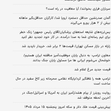
سربازان فراری بخوانند/ آیا معافیت در راه است؟
آلمان صدرنشین حداقل دستمزد اروپا شد/ کارگران حداقل‌بگیر ماهانه
بیش از ۲ هزار یورو می‌گیرند
پس‌لرزه‌های شایعه استعفای پزشکیان/آقای رئیس جمهور! زنگ خطر
برای تیم رسانه‌ای شما به صدا درآمده، در کار خود تجدید نظر کنید
زلزله در بازار مسکن تهران/ قیمت‌ها ۲ برابر شد، خریدار ناپدید شد
معاون ترامپ: به دنبال پایان موفقیت‌آمیز مناقشه ایران هستیم/
خوشحال می‌شوم ایرانی ها مرا مسئول پایان جنگ بدانند
قیمت جدید مرغ اعلام شد
ترامپ همه را غافلگیر کرد/پایگاه نظامی محرمانه زیر کاخ سفید در حال
ساخت است
روایت رویترز از پیام هشدارآمیز ایران به آمریکا و اسرائیل/جنگ در
آخرین لحظه متوقف شد
پیش‌بینی قیمت طلا، دلار و سکه امروز پنجشنبه ۱۵ مرداد ۱۴۰۵