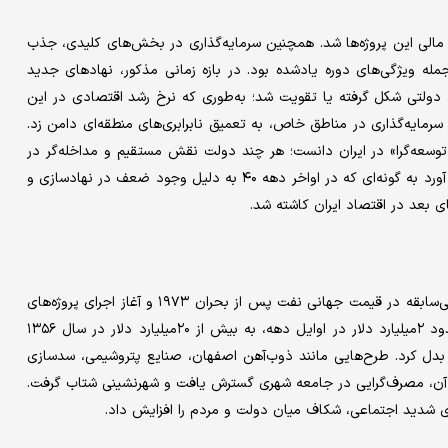
۴۰، منبعی کلیدی برای تامین مالی این پروژه‌ها شد. همچنین سرمایه‌گذاری در بخش‌های کلیدی، جذب
له ویژگی‌های دوره یادشده بود. در بازه زمانی مذکور، نهادهای جدید
دولتی شکل گرفته یا تقویت شد؛ به‌طوری که نرخ رشد اقتصادی در این
فت. با‌این‌حال تمرکز سرمایه‌گذاری در مناطق خاص، به تعمیق نابرابری‌های منطقه‌ای دامن زد.
توسعه‌گرا» در ایران دانست؛ هر چند دولت نقش مستقیم و مداخله‌گر در
فرآیند رشد ایفا می‌کرد و از این طریق نابرابری‌های عمیقی را به وجود آورد به گونه‌ای که در اواخر دهه ۴۰ به دلیل وجود ضعف در نهادسازی و
ی بعد در اقتصاد ایران کاشته شد.
ورود به دهه ۱۳۵۰ با دو رخداد مهم همراه شد؛ به شکلی که جهش بی‌سابقه در قیمت جهانی نفت پس از بحران ۱۹۷۳ و آغاز اجرای پروژه‌های
بلندپروازانه عمرانی و صنعتی در ایران رخ داد. درآمدهای نفتی از حدود ۲‌میلیارد دلار در اوایل دهه، به بیش از ۲۰‌میلیارد دلار در سال ۱۳۵۶
ر بدل کرد. طرح‌هایی مانند ذوب‌آهن اصفهان، صنایع پتروشیمی، سدسازی
زات آن، مصرف‌گرایی در جامعه شهری گسترش یافت و شهرنشینی شتاب گرفت.
‌های شدید اجتماعی، شکاف میان دولت و مردم را افزایش داد.