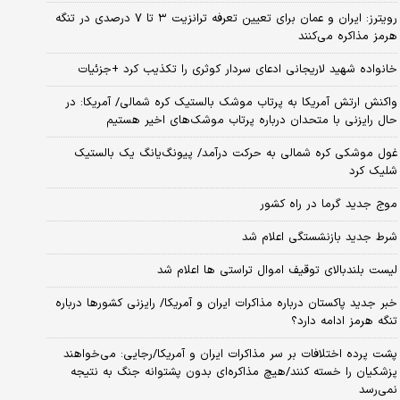
رویترز: ایران و عمان برای تعیین تعرفه ترانزیت ۳ تا ۷ درصدی در تنگه
هرمز مذاکره می‌کنند
خانواده شهید لاریجانی ادعای سردار کوثری را تکذیب کرد +جزئیات
واکنش ارتش آمریکا به پرتاب موشک بالستیک کره شمالی/ آمریکا: در
حال رایزنی با متحدان درباره پرتاب موشک‌های اخیر هستیم
غول موشکی کره شمالی به حرکت درآمد/ پیونگ‌یانگ یک بالستیک
شلیک کرد
موج جدید گرما در راه کشور
شرط جدید بازنشستگی اعلام شد
لیست بلندبالای توقیف اموال تراستی ها اعلام شد
خبر جدید پاکستان درباره مذاکرات ایران و آمریکا/ رایزنی کشورها درباره
تنگه هرمز ادامه دارد؟
پشت پرده اختلافات بر سر مذاکرات ایران و آمریکا/رجایی: می‌خواهند
پزشکیان را خسته کنند/هیچ مذاکره‌ای بدون پشتوانه جنگ به نتیجه
نمی‌رسد