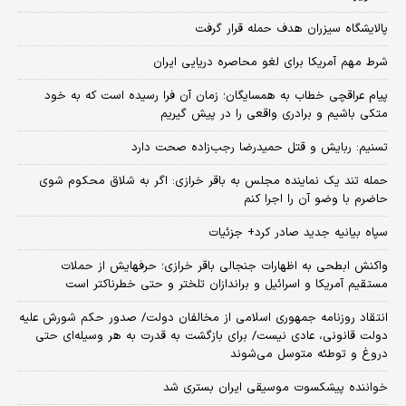
پالایشگاه سیزران هدف حمله قرار گرفت
شرط مهم آمریکا برای لغو محاصره دریایی ایران
پیام عراقچی خطاب به همسایگان؛ زمان آن فرا رسیده است که به خود
متکی باشیم و برادری واقعی را در پیش گیریم
تسنیم: ربایش و قتل حمیدرضا رجب‌زاده صحت دارد
حمله تند یک نماینده مجلس به باقر خرازی: اگر به شلاق محکوم شوی
حاضرم با وضو آن را اجرا کنم
سپاه بیانیه جدید صادر کرد+ جزئیات
واکنش ابطحی به اظهارات جنجالی باقر خرازی؛ حرفهایش از حملات
مستقیم آمریکا و اسرائیل و براندازان تلختر و حتی خطرناکتر است
انتقاد روزنامه جمهوری اسلامی از مخالفان دولت/ صدور حکم شورش علیه
دولت قانونی، عادی نیست/ برای بازگشت به قدرت به هر وسیله‌ای حتی
دروغ و توطئه متوسل می‌شوند
خواننده پیشکسوت موسیقی ایران بستری شد