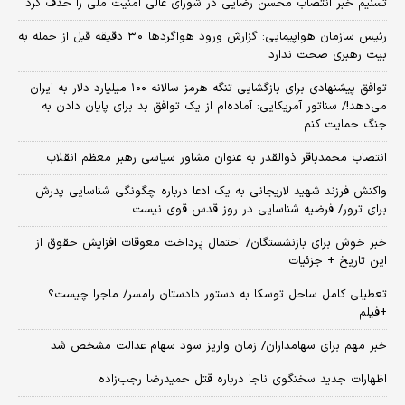
تسنیم خبر انتصاب محسن رضایی در شورای عالی امنیت ملی را حذف کرد
رئیس سازمان هواپیمایی: گزارش ورود هواگردها ٣٠ دقیقه قبل از حمله به
بیت رهبری صحت ندارد
توافق پیشنهادی برای بازگشایی تنگه هرمز سالانه ۱۰۰ میلیارد دلار به ایران
می‌دهد!/ سناتور آمریکایی: آماده‌ام از یک توافق بد برای پایان دادن به
جنگ حمایت کنم
انتصاب محمدباقر ذوالقدر به عنوان مشاور سیاسی رهبر معظم انقلاب
واکنش فرزند شهید لاریجانی به یک ادعا درباره چگونگی شناسایی پدرش
برای ترور/ فرضیه شناسایی در روز قدس قوی نیست
خبر خوش برای بازنشستگان/ احتمال پرداخت معوقات افزایش حقوق از
این تاریخ + جزئیات
تعطیلی کامل ساحل توسکا به دستور دادستان رامسر/ ماجرا چیست؟
+فیلم
خبر مهم برای سهامداران/ زمان واریز سود سهام عدالت مشخص شد
اظهارات جدید سخنگوی ناجا درباره قتل حمیدرضا رجب‌زاده