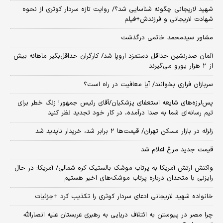
شهید لاریجانی چگونه شناسایی شد؟/ روایت تازه سردار کوثری از نحوه
شهادت لاریجانی و فرزندش+فیلم
مشاور سیدمحمد خاتمی درگذشت
آلمان صدرنشین حداقل دستمزد اروپا شد/ کارگران حداقل‌بگیر ماهانه بیش
از ۲ هزار یورو می‌گیرند
سربازان فراری بخوانند/ آیا معافیت در راه است؟
پس‌لرزه‌های شایعه استعفای پزشکیان/آقای رئیس جمهور! زنگ خطر برای
تیم رسانه‌ای شما به صدا درآمده، در کار خود تجدید نظر کنید
زلزله در بازار مسکن تهران/ قیمت‌ها ۲ برابر شد، خریدار ناپدید شد
قیمت جدید مرغ اعلام شد
واکنش ارتش آمریکا به پرتاب موشک بالستیک کره شمالی/ آمریکا: در حال
رایزنی با متحدان درباره پرتاب موشک‌های اخیر هستیم
خانواده شهید لاریجانی ادعای سردار کوثری را تکذیب کرد +جزئیات
چرا مصر در پیوستن به ائتلاف دریایی به رهبری عربستان علیه انصارالله