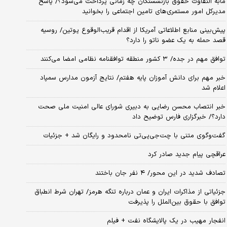
مابه التفاوت حقوق بازنشستگان چه زمانی پرداخت می‌شود؟/ پاسخ
مدیرکل امور مستمری‌های تامین اجتماعی را بخوانید
پیش‌بینی منابع اطلاعاتی آمریکا از اقدام قریب‌الوقوع پوتین/ روسیه
قصد حمله به یک عضو ناتو را دارد؟
توافق مهم در جده/ ۳ کشور منطقه توافقنامه نظامی امضا می‌کنند
خبر مهم برای دانش آموزان پایه هفتم/ نتایج آزمون مدارس سمپاد
اعلام شد
خبر انتصاب محسن رضایی به دبیری شورای عالی امنیت ملی صحت
دارد؟/ خبرگزاری فارس توضیح داد
گفت‌وگوی متنی با چت‌جی‌پی‌تی نامحدود و رایگان شد + جزئیات
عراقچی پیام جدید صادر کرد
تصادف شدید در این محور/ ۴ نفر جان باختند
جزئیاتی از مذاکرات ایران و عمان درباره تنگه هرمز/ تهران شرط انطباق
توافق با حقوق بین‌الملل را پذیرفت
انفجار مهیب در یک پالایشگاه نفت + فیلم