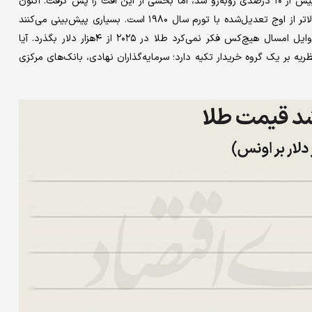
در ۲۰ اکتبر به رکورد ۴۳۸۱ دلار بر اونس رسید، با یک اصلاح قیمت بیش از ۱۰ درصدی روبه‌رو شد، اما بخشی از این افت را پس گرفت. اکنون
قیمت این فلز جذاب، حدود ۵۵ درصد بالاتر از ژانویه و ۴۷ درصد بالاتر از اوج تعدیل‌شده با تورم سال ۱۹۸۰ است. بسیاری پیش‌بینی می‌کنند
تا پایان ۲۰۲۶، طلا از ۵هزار دلار نیز عبور خواهد کرد. با این حال، اوایل امسال هیچ‌کس فکر نمی‌کرد طلا در ۲۰۲۵ از ۴هزار دلار بگذرد. آیا
 بر یک گروه خریدار تکیه دارد؛ سرمایه‌گذاران نهادی، بانک‌های مرکزی