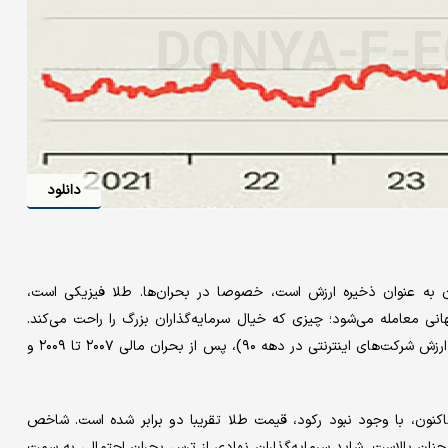
دانلود
 به عنوان ذخیره ارزش است، خصوصا در بحران‌ها. طلا فیزیکی است،
نی معامله می‌شود؛ چیزی که خیال سرمایه‌گذاران بزرگ را راحت می‌کند.
دوره‌های صعودی قبلی طلا بعد از ترکیدن حباب دات‌کام(حبابی‌شدن ارزش شرکت‌های اینترنتی در دهه ۹۰)، پس از بحران مالی ۲۰۰۷ تا ۲۰۰۹ و
این بار، روند متفاوتی در بازار دیده شده است. از مارس ۲۰۲۴ تاکنون، با وجود نبود رکود، قیمت طلا تقریبا دو برابر شده است. شاخص
بهره حقیقی همچنان بالاست. شاید سرمایه‌گذاران نهادی از ترس بحران احتمالی به سمت