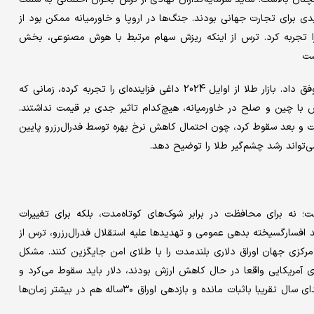
ی برای تجارت جهانی بودند. جنگ‌ها در اروپا و خاورمیانه ممکن بود از
 را تجربه کرد. ترس از اینکه ریزش سهام مرتبط با هوش مصنوعی، بخش
ست
این شوک‌های گاه‌به‌گاه را با جهش تقریبا خطی و باثبات قیمت طلا وفق داد. بازار طلا از اوایل 2024 داغی فزاینده‌ای را تجربه کرده، زمانی که
 ترامپ، آتش‌بس با چین و صلح در خاورمیانه، هیچ‌کدام تاثیر جدی بر قیمت نداشتند.
نوامبر، بازار سهام اول بالا رفت و بعد سقوط کرد، چون احتمال کاهش نرخ بهره توسط فدرال‌رزرو پایین
ی‌تواند رشد چشم‌گیر طلا را توضیح دهد.
نه برای محافظت در برابر شوک‌های کوتاه‌مدت، بلکه برای تغییرات
شد افسارگسیخته بدهی عمومی و تهدیدها علیه استقلال فدرال‌رزرو، ترس از
 مرکزی جهان اوراق دلاری بلندمدت را با طلای امن جایگزین کنند. مشکل
ای آمریکایی واقعا در حال کاهش ارزش بودند، دلار باید سقوط می‌کرد و
بازدهی اوراق بلندمدت بالا می‌رفت. اما در واقع، دلار پس از افت ابتدای سال تقریبا باثبات مانده و بازدهی اوراق ۳۰ساله هم در بیشتر زمان‌ها