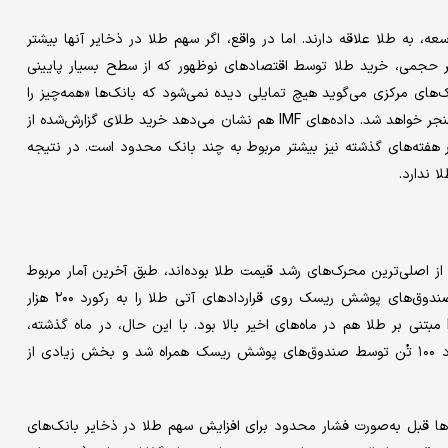
، به طلا علاقه دارند. اما در واقع، اگر سهم طلا در ذخایر آنها بیشتر
ر حجمی، خرید طلا توسط اقتصادهای نوظهور که از سطح بسیار پایینی
ای مرکزی می‌گوید هیچ تمایلی دیده نمی‌شود که بانک‌ها «همه‌چیز را
روی طلا شرط ببندند»، به‌خصوص وقتی این کار به حبابی‌شدن بازار منجر خواهد شد. داده‌های IMF هم نشان می‌دهد خرید طلای گزارش‌شده از
هفته‌های گذشته نیز بیشتر مربوط به چند بانک محدود است. در نتیجه
 ندارد.
 از اصلی‌ترین محرک‌های رشد قیمت طلا بوده‌اند، طبق آخرین آمار مربوط
به پیش از تعطیلی دولت، در ۲۳ سپتامبر، موقعیت‌های بلند‌مدت صندوق‌های پوشش ریسک روی قراردادهای آتی طلا را به رکورد ۲۰۰ هزار
قرارداد(معادل ۶۱۹ تن طلا) رساندند. خرید خالص صندوق‌های ETF مبتنی بر طلا هم در ماه‌های اخیر بالا بود. با این حال، در ماه گذشته،
ورود پول به ETFها کاهش یافت؛ این اتفاق با فروش خالص حدود ۱۰۰ تُن توسط صندوق‌های پوشش ریسک همراه شد و بخش زیادی از
اره مثبت شده. آنچه ماه‌ها قبل به‌صورت فشار محدود برای افزایش سهم طلا در ذخایر بانک‌های