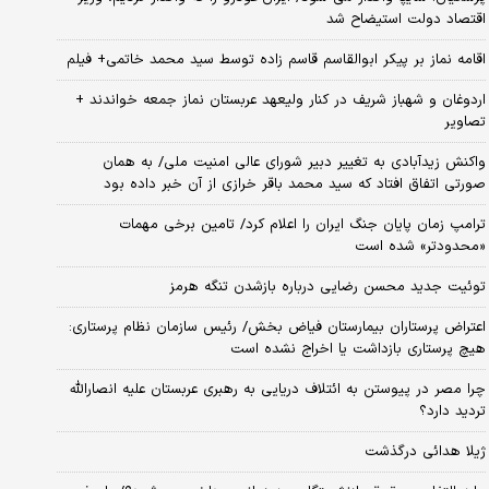
اقتصاد دولت استیضاح شد
اقامه نماز بر پیکر ابوالقاسم قاسم زاده توسط سید محمد خاتمی+ فیلم
اردوغان و شهباز شریف در کنار ولیعهد عربستان نماز جمعه خواندند +
تصاویر
واکنش زیدآبادی به تغییر دبیر شورای عالی امنیت ملی/ به همان
صورتی اتفاق افتاد که سید محمد باقر خرازی از آن خبر داده بود
ترامپ زمان پایان جنگ ایران را اعلام کرد/ تامین برخی مهمات
«محدودتر» شده است
توئیت جدید محسن رضایی درباره بازشدن تنگه هرمز
اعتراض پرستاران بیمارستان فیاض بخش/ رئیس سازمان نظام پرستاری:
هیچ پرستاری بازداشت یا اخراج نشده است
چرا مصر در پیوستن به ائتلاف دریایی به رهبری عربستان علیه انصارالله
تردید دارد؟
ژیلا هدائی درگذشت