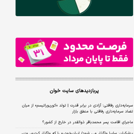
پربازدیدهای سایت خوان
سرمایه‌داری رفاقتی؛ آزادی در برابر قدرت | تولد «کورپوراتیسم» از میان
تضاد سرمایه‌داری رفاقتی با منطق بازار
ماجرای اقامت پسر محمدباقر ذوالقدر در خارج از کشور؟
پزشکیان: سایپا واگذار می شود/ ایران‌خودرو را که واگذار کردیم، وزیر