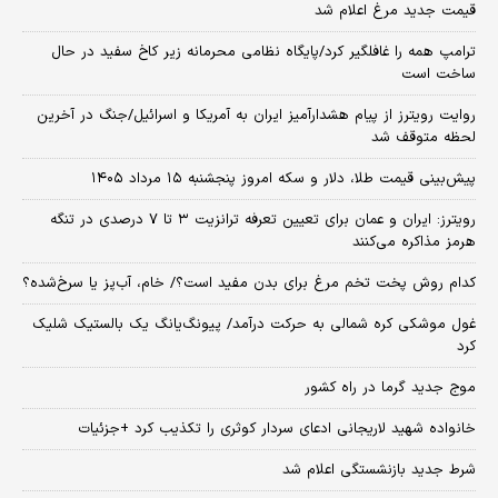
قیمت جدید مرغ اعلام شد
ترامپ همه را غافلگیر کرد/پایگاه نظامی محرمانه زیر کاخ سفید در حال
ساخت است
روایت رویترز از پیام هشدارآمیز ایران به آمریکا و اسرائیل/جنگ در آخرین
لحظه متوقف شد
پیش‌بینی قیمت طلا، دلار و سکه امروز پنجشنبه ۱۵ مرداد ۱۴۰۵
رویترز: ایران و عمان برای تعیین تعرفه ترانزیت ۳ تا ۷ درصدی در تنگه
هرمز مذاکره می‌کنند
کدام روش پخت تخم مرغ برای بدن مفید است؟/ خام، آب‌پز یا سرخ‌شده؟
غول موشکی کره شمالی به حرکت درآمد/ پیونگ‌یانگ یک بالستیک شلیک
کرد
موج جدید گرما در راه کشور
خانواده شهید لاریجانی ادعای سردار کوثری را تکذیب کرد +جزئیات
شرط جدید بازنشستگی اعلام شد