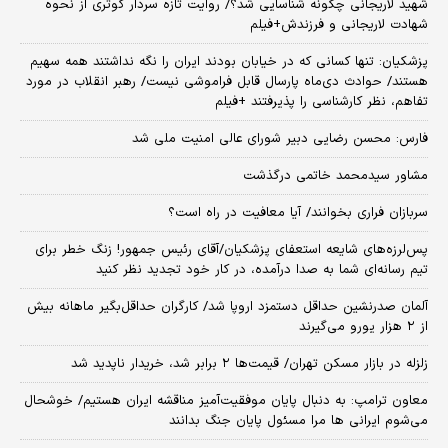
شهید لاریجانی چگونه شناسایی شد؟/ روایت تازه سردار کوثری از نحوه
شهادت لاریجانی و فرزندش+فیلم
پزشکیان: تنها کسانی که در خیابان بودند ایران را نگه نداشتند همه سهیم
هستند/ حوادث دی‌ماه پارسال قابل فراموشی نیست/ رهبر انقلاب در مورد
تفاهم، نظر کارشناسی را پذیرفتند +فیلم
فارس: محسن رضایی دبیر شورای عالی امنیت ملی شد
مشاور سیدمحمد خاتمی درگذشت
سربازان فراری بخوانند/ آیا معافیت در راه است؟
پس‌لرزه‌های شایعه استعفای پزشکیان/آقای رئیس جمهور! زنگ خطر برای
تیم رسانه‌ای شما به صدا درآمده، در کار خود تجدید نظر کنید
آلمان صدرنشین حداقل دستمزد اروپا شد/ کارگران حداقل‌بگیر ماهانه بیش
از ۲ هزار یورو می‌گیرند
زلزله در بازار مسکن تهران/ قیمت‌ها ۲ برابر شد، خریدار ناپدید شد
معاون ترامپ: به دنبال پایان موفقیت‌آمیز مناقشه ایران هستیم/ خوشحال
می‌شوم ایرانی ها مرا مسئول پایان جنگ بدانند