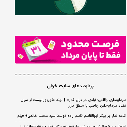
پربازدیدهای سایت خوان
سرمایه‌داری رفاقتی؛ آزادی در برابر قدرت | تولد «کورپوراتیسم» از میان
تضاد سرمایه‌داری رفاقتی با منطق بازار
اقامه نماز بر پیکر ابوالقاسم قاسم زاده توسط سید محمد خاتمی+ فیلم
اردوغان و شهباز شریف در کنار ولیعهد عربستان نماز جمعه خواندند +