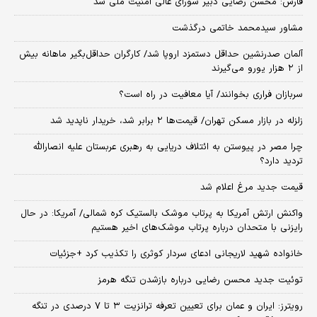
فارس: محسن رضایی دبیر شورای عالی امنیت ملی شد
مشاور سیدمحمد خاتمی درگذشت
آلمان صدرنشین حداقل دستمزد اروپا شد/ کارگران حداقل‌بگیر ماهانه بیش
از ۲ هزار یورو می‌گیرند
سربازان فراری بخوانند/ آیا معافیت در راه است؟
زلزله در بازار مسکن تهران/ قیمت‌ها ۲ برابر شد، خریدار ناپدید شد
چرا مصر در پیوستن به ائتلاف دریایی به رهبری عربستان علیه انصارالله
تردید دارد؟
قیمت جدید مرغ اعلام شد
واکنش ارتش آمریکا به پرتاب موشک بالستیک کره شمالی/ آمریکا: در حال
رایزنی با متحدان درباره پرتاب موشک‌های اخیر هستیم
خانواده شهید لاریجانی ادعای سردار کوثری را تکذیب کرد +جزئیات
توئیت جدید محسن رضایی درباره بازشدن تنگه هرمز
رویترز: ایران و عمان برای تعیین تعرفه ترانزیت ۳ تا ۷ درصدی در تنگه