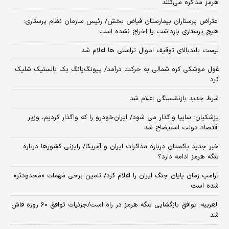
هرمز مذاکره می‌کنند
اعتراض پرستاران بیمارستان فیاض بخش/ رئیس سازمان نظام پرستاری:
هیچ پرستاری بازداشت یا اخراج نشده است
لیست بلندبالای توقیف اموال تراستی ها اعلام شد
غول موشکی کره شمالی به حرکت درآمد/ پیونگ‌یانگ یک بالستیک شلیک
کرد
شرط جدید بازنشستگی اعلام شد
پزشکیان: سایپا واگذار می شود/ ایران‌خودرو را که واگذار کردیم، وزیر
اقتصاد دولت استیضاح شد
خبر جدید پاکستان درباره مذاکرات ایران و آمریکا/ رایزنی کشورها درباره
تنگه هرمز ادامه دارد؟
ترامپ زمان پایان جنگ ایران را اعلام کرد/ تامین برخی مهمات «محدودتر»
شده است
العربیه: توافق بازگشایی تنگه هرمز در راه است/جزئیات توافق ۶۰ روزه فاش
شد