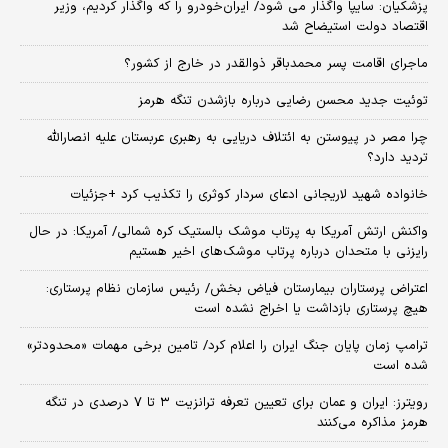
پزشکیان: سایپا واگذار می شود/ ایران‌خودرو را که واگذار کردیم، وزیر
اقتصاد دولت استیضاح شد
ماجرای اقامت پسر محمدباقر ذوالقدر در خارج از کشور؟
توئیت جدید محسن رضایی درباره بازشدن تنگه هرمز
چرا مصر در پیوستن به ائتلاف دریایی به رهبری عربستان علیه انصارالله
تردید دارد؟
خانواده شهید لاریجانی ادعای سردار کوثری را تکذیب کرد +جزئیات
واکنش ارتش آمریکا به پرتاب موشک بالستیک کره شمالی/ آمریکا: در حال
رایزنی با متحدان درباره پرتاب موشک‌های اخیر هستیم
اعتراض پرستاران بیمارستان فیاض بخش/ رئیس سازمان نظام پرستاری:
هیچ پرستاری بازداشت یا اخراج نشده است
ترامپ زمان پایان جنگ ایران را اعلام کرد/ تامین برخی مهمات «محدودتر»
شده است
رویترز: ایران و عمان برای تعیین تعرفه ترانزیت ۳ تا ۷ درصدی در تنگه
هرمز مذاکره می‌کنند