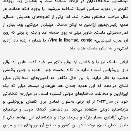
گردهمایی محافظه‌کاران در ایالات متحده است و به‌عنوان یک رویداد
کلیدی در تقویم سیاسی آمریکا شناخته می‌شود. با وجود آنکه همانند هر
سال مباحث مختلفی مطرح شد، اما یکی از تفاوت‌های همایش امسال،
هدیه رئیس‌جمهور آرژانتین به ایلان ماسک، میلیاردر آمریکایی بود. پیش از
آغاز سخنرانی ماسک، خاویر میلی به روی صحنه آمد و یک اره برقی که روی
آن عبارت اسپانیایی« Viva la libertad, carajo» یا همان « زنده باد آزادی
لعنتی» را به ایلان ماسک هدیه داد.
ایلان ماسک نیز با چرخاندن اره برقی بالای سر خود گفت: «این اره برقی
برای بوروکراسی است.» شاید در نگاه نخست چنین هدیه و چنین واکنشی
عجیب به ‌نظر بیاید، با این حال نگاهی به کمپین‌های انتخاباتی میلی
نشان می‌دهد که این هدیه چندان هم غیرعادی نیست. میلی که یک
لیبرتارین و مخالفت ساختارهای دولتی گسترده‌ است، در مبارزات انتخاباتی
خود در سال۲۰۲۳ از اره ‌برقی به‌عنوان نمادی برای کاهش بوروکراسی و
هزینه‌های دولتی استفاده می‌کرد. در دهه‌های گذشته دولت و نهادهای
دولتی آرژانتین بسیار بزرگ و پیچیده بوده و هزینه‌های این نهادها یکی از
دلایل اصلی کسری بودجه در این کشور و به تبع آن تورم‌های بالا و مزمن