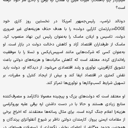
میلیاردر چرا باافتخار، میراث میلی یا همان اره برقی را بالای سر خود گرفته
است؟
دونالد ترامپ، رئیس‌جمهور آمریکا در نخستین روز کاری خود
DOGE«دپارتمان کارآیی دولت» را با هدف حذف هزینه‌های غیر ضروری
دولت، تاسیس و ایلان ماسک را به‌عنوان رئیس این نهاد منصوب کرد.
ماسک از طرفداران اقتصاد آزاد و کاهش دخالت دولت در بازار است. او
به‌عنوان کسی که شرکت‌هایی مانند اسپیس‌ایکس و تسلا را با موفقیت
راه‌اندازی کرده، معتقد است که کاهش مالیات‌ها و هزینه‌های دولتی باعث
تشویق کارآفرینی، نوآوری و رشد اقتصادی می‌شود. از دیدگاه او، دولت باید
نقش کمتری در اقتصاد ایفا کند و بیش از ایجاد کنترل و مقررات، بر
تسهیل شرایط کسب‌وکارها و نوآوری‌ها تمرکز کند.
او معتقد است که دولت‌های بزرگ و پیچیده معمولا ناکارآمد و مصرف‌کننده
منابع زیادی هستند و حالا با در دست داشتن اره برقی علیه بوروکراسی
هزینه‌زا اعلام جنگ کرده است. برای مثال رسانه‌ها معتقدند که اخراج برخی
از مقامات ایمنی پرواز، کارمندان دولتی ناظر بر شیوع آنفلوآنزای پرندگان و
همچنین حدود ۳۰۰نفر از اعضای بخش نگهداری از تسهیلات هسته‌ای در