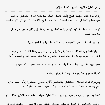
زمان شارژ کالابرگ تغییر کرد+ جزئیات
روحانی: رهبر شهید هیچ‌وقت دنبال جنگ نبودند/ تمام ادعاهای ترامپ،
حرف‌های توخالی و بلوف است/ دولت در این ۱۴ ماه کار بزرگی کرده است
ترامپ همه را غافلگیر کرد/پایگاه نظامی محرمانه زیر کاخ سفید در حال
ساخت است
رویترز: آمریکا برخی تحریم‌های مرتبط با ایران را لغو می‌کند
اظهارنظرهایی که نام محمدباقر خرازی را بر سر زبان‌ها انداخت/ از وعده
دلار ۱۰۰۰ تومانی تا راه حل نجات کشور با ساخت بمب اتم و شلیک آن!
خبر مهم بقایی درباره مذاکرات ایران و عمان درخصوص تنگه هرمز
تعرفه‌های پرستاری ۶۰ درصد افزایش یافت
پس‌لرزه‌های شایعه استعفای پزشکیان/آقای رئیس جمهور! زنگ خطر برای
تیم رسانه‌ای شما به صدا درآمده، در کار خود تجدید نظر کنید
کلاهبرداری عجیب در میدان میوه و تره‌بار/ سرقت اطلاعات بانکی ۱۲۰۰ نفر!
روایت پزشکیان از دیدار با رهبر شهید انقلاب پس از بمباران جلسه شورای