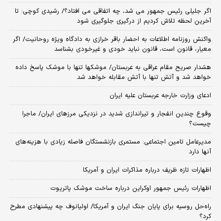
اگر جلیلی رئیس جمهور می شد، چه اتفاقی می افتاد؟/ رشیدی کوچی: تا
آخرین لحظه تلاش کردیم از درگیری جلوگیری شود
واکنش روزنامه اطلاعات به احضار باقر خرازی به دادگاه ویژه روحانیت/ اگر
معیار، قانون است، قانون نباید خودی و غیرخودی بشناسد
هشدار صریح مقام عراقی به عربستان/ موشکها تنها با موشک پاسخ داده
خواهد شد و آتش تنها با آتش مقابله خواهد شد
ادعای وزارت خارجه عربستان علیه ایران
وقوع چندین انفجار و تیراندازی شدید در نزدیکی مرز‌های ایران/ ماجرا
چیست؟
مدیرعامل تامین اجتماعی: مستمری بازنشستگان فاصله زیادی با هزینه‌های
آنها دارد
اظهارات تازه ظریف درباره مذاکرات ایران و آمریکا
اظهارات رئیس جمهور اوکراین درباره ساخت موشک پاتریوت
راه‌حل روسیه برای پایان جنگ ایران و آمریکا/ اولیانوف چه پیشنهادی مطرح
کرد؟