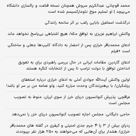
محمد قوچانی: عبدالکریم سروش همچنان نسخه قناعت و پاکسازی دانشگاه
می‌پیچد | او تسلیم موج نئومارکسیسم شده است
درگذشت اسماعیل بابایی راغب بر اثر سانحه رانندگی
واکنش ابراهیم عزیزی به توافق مکه/ هیچ اشتباهی بی‌پاسخ نخواهد ماند
ادعای محمدباقر خرازی پس از احضار به دادگاه؛ کلیپ‌ها جعلی و ساختگی
است +فیلم
ادعای گاردین: مقامات ایرانی در حال بررسی راهبردی برای به تعویق
انداختن توافق با دولت ترامپ تا پس از انتخابات کنگره هستند
اولین واکنش آیت‌الله جوادی آملی به ادعای خرازی درباره استعفای
پزشکیان/ با برهم‌زنندگان وحدت مبارزه کنید، ولو عمامه من بر سر او باشد!
عراقچی: پذیرش کنوانسیون دریای خرز از سوی ایران، منوط به تصویب
مجلس است
حاجی دلیگانی: مجلس اجازه تصویب کنوانسیون دریای خزر را نمی‌دهد
ردپای بیش از ۳ یا ۴ جرم جدی امنیتی و کیفری در گفته های محمدباقر
خرازی/ هشدار برای آن‌هایی که می‌خواهند به ۲۵۰ هزار نفر بپیوندند