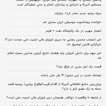
واکنش ابطحی به اظهارات جنجالی باقر خرازی؛ حرفهایش از حملات
مستقیم آمریکا و اسرائیل و براندازان تلختر و حتی خطرناکتر است
سپاه بیانیه جدید صادر کرد+ جزئیات
خواننده پیشکسوت موسیقی ایران بستری شد
انفجار مهیب در یک پالایشگاه نفت + فیلم
خبر انتصاب محسن رضایی به دبیری شورای عالی امنیت ملی صحت دارد؟/
خبرگزاری فارس توضیح داد
خبر مهم برای دانش آموزان پایه هفتم/ نتایج آزمون مدارس سمپاد اعلام
شد
قیمت یک لیتر بنزین در عراق چند؟
تصادف شدید در این محور/ ۴ نفر جان باختند
پیش‌بینی منابع اطلاعاتی آمریکا از اقدام قریب‌الوقوع پوتین/ روسیه قصد
حمله به یک عضو ناتو را دارد؟
از شایعه تا واقعیت/ ذوالقدر همچنان دبیر شورای ‌عالی امنیت ملی است؟