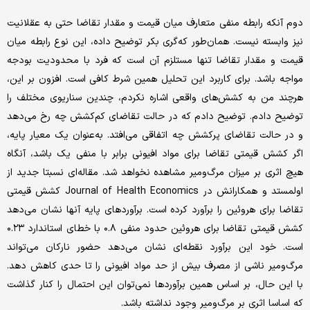
دوم آنکه رابطه منفی متعارف میان قیمت و مقدار تقاضا حتی به عقلانیت
نیز وابسته نیست. همان‌طور که‌گری بکر توضیح داده، این نوع رابطه میان
قیمت و مقدار تقاضا تنها مستلزم آن است که فرد با محدودیت بودجه
مواجه باشد. برای کاربرد این تحلیل همین شرط کافی است. افزون بر این،
هرچند من به کشش‌های واقعی اشاره نکردم، چندین سناریوی مختلف را
توضیح دادم. توضیح دادم که در حالت تقاضای کم‌کشش چه رخ می‌دهد
و در حالت تقاضای پرکشش چه اتفاقی می‌افتد. به‌عنوان یک معیار پایه،
اگر کشش قیمتی تقاضا برای مواد افیونی برابر با منفی یک باشد، آنگاه
هیچ اثری بر میزان مرگ‌ومیر مشاهده نخواهد شد. مقاله‌ای نسبتا جدید از
اولمستد و همکارانش در Journal of Health Economics کشش قیمتی
تقاضا برای هروئین را برآورد کرده است. برآوردهای پایه آنها نشان می‌دهد
کشش قیمتی تقاضا برای هروئین حدود منفی ۰.۸ با خطای استاندارد ۰.۲۳
است. خود این برآورد نقطه‌ای نشان می‌دهد حضور نارکان می‌تواند
مرگ‌ومیر ناشی از مصرف بیش از حد مواد افیونی را تا حدی کاهش دهد.
با این حال، بر اساس همین برآوردها نمی‌توان این احتمال را کنار گذاشت
که اساسا اثری بر مرگ‌ومیر وجود نداشته باشد.