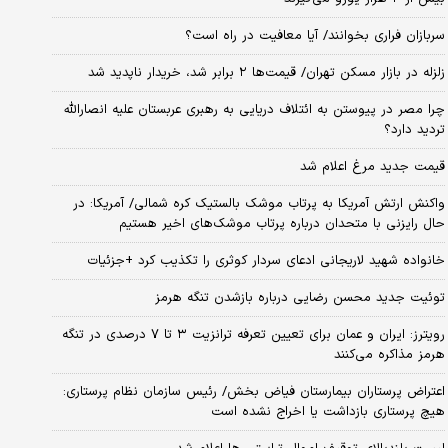
سربازان فراری بخوانند/ آیا معافیت در راه است؟
زلزله در بازار مسکن تهران/ قیمت‌ها ۲ برابر شد، خریدار ناپدید شد
چرا مصر در پیوستن به ائتلاف دریایی به رهبری عربستان علیه انصارالله
تردید دارد؟
قیمت جدید مرغ اعلام شد
واکنش ارتش آمریکا به پرتاب موشک بالستیک کره شمالی/ آمریکا: در
حال رایزنی با متحدان درباره پرتاب موشک‌های اخیر هستیم
خانواده شهید لاریجانی ادعای سردار کوثری را تکذیب کرد +جزئیات
توئیت جدید محسن رضایی درباره بازشدن تنگه هرمز
رویترز: ایران و عمان برای تعیین تعرفه ترانزیت ۳ تا ۷ درصدی در تنگه
هرمز مذاکره می‌کنند
اعتراض پرستاران بیمارستان فیاض بخش/ رئیس سازمان نظام پرستاری:
هیچ پرستاری بازداشت یا اخراج نشده است