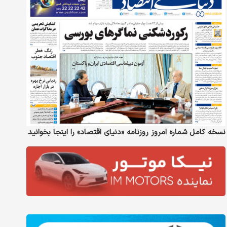
نسخه کامل شماره امروز روزنامه «دنیای‌ اقتصاد» را اینجا بخوانید