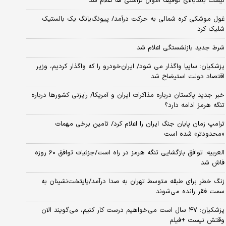
لیست بلندبالای توقیف اموال تراستی ها اعلام شد
غول موشکی کره شمالی به حرکت درآمد/ پیونگ‌یانگ یک بالستیک
شلیک کرد
شرط جدید بازنشستگی اعلام شد
پزشکیان: سایپا واگذار می شود/ ایران‌خودرو را که واگذار کردیم، وزیر
اقتصاد دولت استیضاح شد
خبر جدید پاکستان درباره مذاکرات ایران و آمریکا/ رایزنی کشورها درباره
تنگه هرمز ادامه دارد؟
ترامپ زمان پایان جنگ ایران را اعلام کرد/ تامین برخی مهمات
«محدودتر» شده است
العربیه: توافق بازگشایی تنگه هرمز در راه است/جزئیات توافق ۶۰ روزه
فاش شد
زنگ خطر برای طبقه متوسط تهران به صدا درآمد/پایتخت‌نشینان به
سمت فقر رانده می‌شوند
پزشکیان: ۴۷ سال است می‌خواهیم درست کار کنیم، می‌گویند الان
وقتش نیست +فیلم