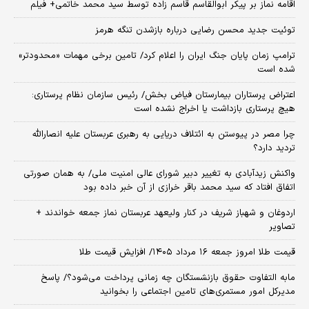
اقامه نماز بر پیکر ابوالقاسم قاسم زاده توسط سید محمد خاتمی+ فیلم
توئیت جدید محسن رضایی درباره بازشدن تنگه هرمز
ترامپ زمان پایان جنگ ایران را اعلام کرد/ تامین برخی مهمات «محدودتر»
شده است
اعتراض پرستاران بیمارستان فیاض بخش/ رئیس سازمان نظام پرستاری:
هیچ پرستاری بازداشت یا اخراج نشده است
چرا مصر در پیوستن به ائتلاف دریایی به رهبری عربستان علیه انصارالله
تردید دارد؟
واکنش زیدآبادی به تغییر دبیر شورای عالی امنیت ملی/ به همان صورتی
اتفاق افتاد که سید محمد باقر خرازی از آن خبر داده بود
اردوغان و شهباز شریف در کنار ولیعهد عربستان نماز جمعه خواندند +
تصاویر
قیمت طلا امروز جمعه ۱۶ مرداد ۱۴۰۵/ افزایش قیمت طلا
مابه التفاوت حقوق بازنشستگان چه زمانی پرداخت می‌شود؟/ پاسخ
مدیرکل امور مستمری‌های تامین اجتماعی را بخوانید