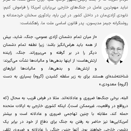
نباید مهم‌ترین عامل در جنگ‌های خارجی بی‌پایان آمریکا را فراموش کنیم:
نابودی آزادی‌مان در داخل کشور. در این باره، یادآوری سخنان خردمندانه و
روشنگرانه جیمز مدیسون، پدر قانون اساسی ملت ما، راهگشاست:
«از میان تمام دشمنان آزادی عمومی، جنگ، شاید، بیش
از همه باید هراس‌انگیز باشد؛ زیرا نطفه تمام دشمنان
دیگر را در بر گرفته و می‌پروراند. جنگ، زاینده
ارتش‌هاست؛ از اینها بدهی‌ها و مالیات‌ها نشأت می‌گیرند؛
و ارتش‌ها، و بدهی‌ها، و مالیات‌ها ابزارهای
شناخته‌شده‌ای هستند برای به زیر سلطه کشیدن {گروه} بسیاری به دست
{گروه} معدودی.»
البته، برخی جنگ‌ها ضروری و عادلانه‌اند. مثلا در فرض قریب به محال (که
درواقع در واقعیت، غیرممکن است)، اینکه کشوری خارجی به ایالات متحده
حمله کند، مقابله با چنین تهاجمی ضروری و عادلانه است و بیشتر
آمریکایی‌ها نیز حاضر به رفتن به جنگ برای دفاع از خود در برابر یک
دشمن خارجی خواهند بود. آنها چنین جنگی را عادلانه و ضروری تلقی