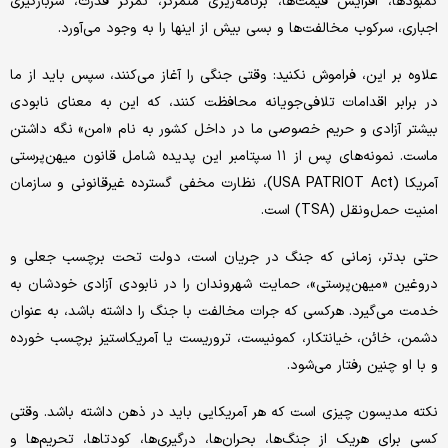
کمبودها، افزایش قیمت‌ها، برنامه‌ریزی متمرکز، تمرکز قدرت، سربازگیری
اجباری، سرکوب مخالفت‌ها و بسی بیش از اینها را به وجود می‌‌آورد.
علاوه بر این، فراموش نکنید: وقتی جنگی را آغاز می‌کنند، سپس باید از ما
در برابر اقدامات تلافی‌جویانه محافظت کنند، که این به معنای نابودی
بیشتر آزادی و حریم خصوصی ما در داخل کشور به نام «امن» نگه داشتن
ماست. نمونه‌های پس از ۱۱ سپتامبر این پدیده شامل قانون میهن‌پرستی
آمریکا (USA PATRIOT Act)، نظارت مخفی گسترده غیرقانونی و سازمان
امنیت حمل‌ونقل (TSA) است.
حتی بدتر، زمانی که جنگ در جریان است، دولت تحت برچسب جعلی و
دروغین «میهن‌پرستی»، حمایت شهروندان را در نابودی آزادی خودشان به
خدمت می‌گیرد. هرکسی که جرات مخالفت با جنگ را داشته باشد، به عنوان
دشمن، خائن، خیانتکار، کمونیست، تروریست یا آمریکاستیز برچسب خورده
و با او چنین رفتار می‌شود.
نکته مدیسون چیزی است که هر آمریکایی باید در ذهن داشته باشد. وقتی
کسی برای هریک از جنگ‌ها، بحران‌ها، درگیری‌ها، کودتاها، تحریم‌ها و