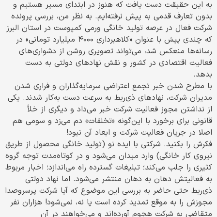
به این حقیقت دست یافت که هنوز در ابتدای مسیر هستیم و
بدون تعارف قدمی به پیش نرفته‌ایم. به نظر من، بررسی پرونده
شرکت فعال در عرصه تولید خانگی ورمی کمپوست در استان البرز
که چندی پیش با عنوان «کلاهبرداری ۴۰۰۰ میلیارد تومانی» در
رسانه‌ها منعکس شد، می‌تواند تصویری روشن از دشواری‌های
فعالیت اقتصادی در کشور و نقش نهادهای دولتی به دست
بدهد.
با مطرح شدن خبر تجمع اعتراضی سرمایه‌گذاران و فراری شدن
مدیران شرکت، نهادهای ذی‌ربط به سرعت دست به‌کار شدند. یکی
از نداشتن مجوز فعالیت شرکت خبر می‌داد و دیگری از خلأ
قانونی برای برخورد با این‌گونه «تخلفات» دم می‌زد و سومی هم
اصلا در جریان فعالیت شرکت و ابعاد آن نبود!
فکرش را بکنید. شرکتی با ایده نو (تولید خانگی محصول از طریق
نیروی کار خانگی) وارد میدان می‌شود و در کوتاه‌مدت توجه گروه
کثیری را جلب می‌کند؛ تبلیغات گسترده راه می‌اندازد؛ اخبار مربوط
به فعالیتش دهان به دهان منتشر می‌شود. اما نهاد دولتی
ذی‌ربط حتی حاضر به بررسی این موضوع که آیا شرکت پرسروصدا
مجوزش را به موقع تمدید کرده است یا نه، نمی‌شود! هزاران نفر
متقاضی به شرکت هجوم آورده‌اند و می‌خواهند در آن