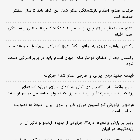
جزئیات صدور احکام بازنشستگی اعلام شد/ این افراد باید ۵ سال بیشتر
خدمت کنند
ادعای محمدباقر خرازی پس از احضار به دادگاه؛ کلیپ‌ها جعلی و ساختگی
است +فیلم
واکنش ابراهیم عزیزی به توافق مکه/ هیچ اشتباهی بی‌پاسخ نخواهد ماند
پاکستان بعد از امضای توافق مکه: جهان اسلام باید در برابر اسرائیل متحد
شود
قیمت جدید برنج ایرانی و خارجی اعلام شد+ جزئیات
اولین واکنش آیت‌الله جوادی آملی به ادعای خرازی درباره استعفای
پزشکیان/ با برهم‌زنندگان وحدت مبارزه کنید، ولو عمامه من بر سر او باشد!
عراقچی: پذیرش کنوانسیون دریای خرز از سوی ایران، منوط به تصویب
مجلس است
پاییز پر بارش واقعیت دارد؟/ جزئیاتی از پدیده ال‌نینو و تاثیر آن بر
بارندگی‌ها در ایران