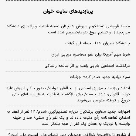
پربازدیدهای سایت خوان
محمد قوچانی: عبدالکریم سروش همچنان نسخه قناعت و پاکسازی دانشگاه
می‌پیچد | او تسلیم موج نئومارکسیسم شده است
پالایشگاه سیزران هدف حمله قرار گرفت
شرط مهم آمریکا برای لغو محاصره دریایی ایران
درگذشت اسماعیل بابایی راغب بر اثر سانحه رانندگی
سپاه بیانیه جدید صادر کرد+ جزئیات
انتقاد روزنامه جمهوری اسلامی از مخالفان دولت/ صدور حکم شورش علیه
دولت قانونی، عادی نیست/ برای بازگشت به قدرت به هر وسیله‌ای حتی
دروغ و توطئه متوسل می‌شوند
اظهارات جدید معاون پزشکیان درباره تصمیم‌گیری شعام/ ۱۲ نفر از اعضا به
امضای تفاهم‌نامه رأی مثبت داده‌اند و یک نفر رأی منفی/ صدای طیف
وابسته یا نزدیک به همان یک نفر از همه بلندتر است
از شایعه تا واقعیت/ ذوالقدر همچنان دبیر شورای ‌عالی امنیت ملی است؟