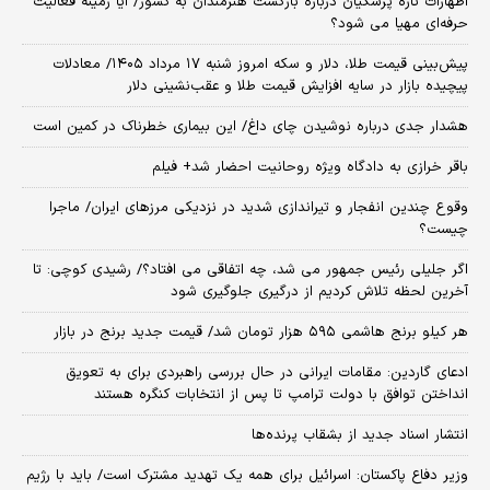
اظهارات تازه پزشکیان درباره بازگشت هنرمندان به کشور/ آیا زمینه فعالیت
حرفه‌ای مهیا می شود؟
پیش‌بینی قیمت طلا، دلار و سکه امروز شنبه ۱۷ مرداد ۱۴۰۵/ معادلات
پیچیده بازار در سایه افزایش قیمت طلا و عقب‌نشینی دلار
هشدار جدی درباره نوشیدن چای داغ/ این بیماری خطرناک در کمین است
باقر خرازی به دادگاه ویژه روحانیت احضار شد+ فیلم
وقوع چندین انفجار و تیراندازی شدید در نزدیکی مرز‌های ایران/ ماجرا
چیست؟
اگر جلیلی رئیس جمهور می شد، چه اتفاقی می افتاد؟/ رشیدی کوچی: تا
آخرین لحظه تلاش کردیم از درگیری جلوگیری شود
هر کیلو برنج هاشمی ۵۹۵ هزار تومان شد/ قیمت جدید برنج در بازار
ادعای گاردین: مقامات ایرانی در حال بررسی راهبردی برای به تعویق
انداختن توافق با دولت ترامپ تا پس از انتخابات کنگره هستند
انتشار اسناد جدید از بشقاب پرنده‌ها
وزیر دفاع پاکستان: اسرائیل برای همه یک تهدید مشترک است/ باید با رژیم