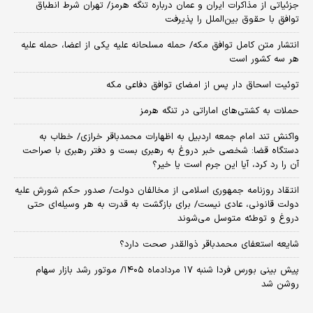
جزئیاتی از مذاکرات ایران و عمان درباره تنگه هرمز/ تهران شرط انطباق
توافق با حقوق بین‌الملل را پذیرفت
انتشار متن کامل توافق مکه/ حمله مسلحانه علیه یکی از اعضا، حمله علیه
هر سه کشور است
توئیت اسحاق دار پس از امضای توافق دفاعی مکه
حملات به کشتی‌های اماراتی در تنگه هرمز
واکنش تند امام جمعه اردبیل به اظهارات محمدباقر خرازی/ خطاب به
دستگاه قضا: شخصی خبر دروغ به رهبری بست و دفتر رهبری با صراحت
آن را رد کرد، آیا این جرم است یا خیر؟
انتقاد روزنامه جمهوری اسلامی از مخالفان دولت/ صدور حکم شورش علیه
دولت قانونی، عادی نیست/ برای بازگشت به قدرت به هر وسیله‌ای حتی
دروغ و توطئه متوسل می‌شوند
شایعه استعفای محمدباقر ذوالقدر صحت دارد؟
پیش بینی بورس فردا شنبه ۱۷ مردادماه ۱۴۰۵/ موتور رشد بازار سهام
روشن شد