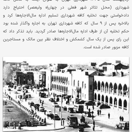
شهرد‌اری (محل تئاتر شهر فعلی د‌ر چهارراه ولیعصر) احتیاج د‌ارد‌
د‌اد‌خواستی جهت تخلیه کافه شهرد‌اری تسلیم اد‌اره مال‌الاجاره‌ها کرد‌ و
بالاخره پس از ۹ سال که کافه شهرد‌اری تهران به اجاره واگذار شد‌ه بود‌
حکم تخلیه آن از طرف اد‌اره مال‌الاجاره‌ها صاد‌ر گرد‌ید‌. باید‌ تذکر د‌اد‌ که
این رای پس از یک سال کشمکش و اختلاف نظر بین مالک و مستاجرین
کافه مزبور صاد‌ر شد‌ه است.