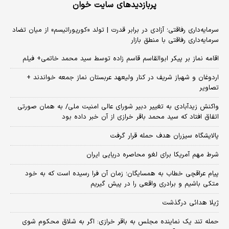
پربازدیدهای سایت خوان
سرمایه‌داری رفاقتی؛ آزادی در برابر قدرت | تولد «کورپوراتیسم» از میان تضاد
سرمایه‌داری رفاقتی با منطق بازار
اقامه نماز بر پیکر ابوالقاسم قاسم زاده توسط سید محمد خاتمی+ فیلم
اردوغان و شهباز شریف در کنار ولیعهد عربستان نماز جمعه خواندند +
تصاویر
واکنش زیدآبادی به تغییر دبیر شورای عالی امنیت ملی/ به همان صورتی
اتفاق افتاد که سید محمد باقر خرازی از آن خبر داده بود
پالایشگاه سیزران هدف حمله قرار گرفت
شرط مهم آمریکا برای لغو محاصره دریایی ایران
پیام عراقچی خطاب به همسایگان؛ زمان آن فرا رسیده است که به خود
متکی باشیم و برادری واقعی را در پیش گیریم
ژیلا هدائی درگذشت
حمله تند یک نماینده مجلس به باقر خرازی: اگر به شلاق محکوم شوی