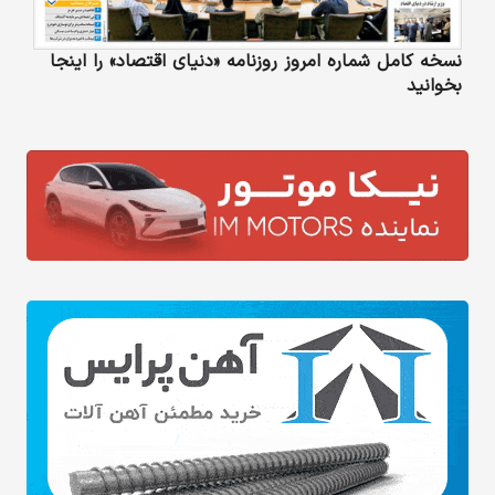
نسخه کامل شماره امروز روزنامه «دنیای‌ اقتصاد» را اینجا
بخوانید