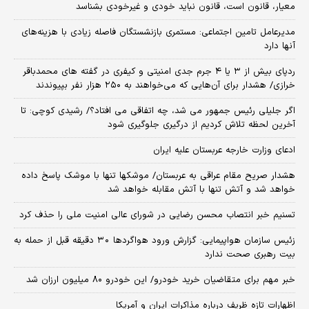
معیار، قانون است، قانون نباید خودی و غیرخودی بشناسد
مدیرعامل تامین اجتماعی: مستمری بازنشستگان فاصله زیادی با هزینه‌های
آنها دارد
ردپای بیش از ۳ یا ۴ جرم جدی امنیتی و کیفری در گفته های محمدباقر
خرازی/ هشدار برای آن‌هایی که می‌خواهند به ۲۵۰ هزار نفر بپیوندند
اگر جلیلی رئیس جمهور می شد، چه اتفاقی می افتاد؟/ رشیدی کوچی: تا
آخرین لحظه تلاش کردیم از درگیری جلوگیری شود
ادعای وزارت خارجه عربستان علیه ایران
هشدار صریح مقام عراقی به عربستان/ موشکها تنها با موشک پاسخ داده
خواهد شد و آتش تنها با آتش مقابله خواهد شد
تسنیم خبر انتصاب محسن رضایی در شورای عالی امنیت ملی را حذف کرد
زئیس سازمان هواپیمایی: گزارش ورود هواگردها ٣٠ دقیقه قبل از حمله به
بیت رهبری صحت ندارد
خبر مهم برای متقاضیان خرید خودرو/ این خودرو ۸۰ میلیون ارزان شد
اظهارات تازه ظریف درباره مذاکرات ایران و آمریکا