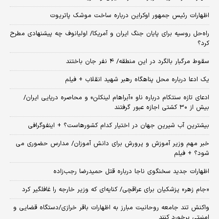
اظهارات رئیس جمهور اوکراین درباره ساخت موشک پاتریوت
راه‌حل روسیه برای پایان جنگ ایران و آمریکا/ اولیانوف چه پیشنهادی مطرح
کرد؟
سقوط مرگبار بالگرد در این منطقه/ ۴ نفر جان باختند
یک ادعا درباره محل پناهگاه‌ رهبر شهید انقلاب + فیلم
ادعای تازه سنتکام درباره ناو «آبراهام لینکلن» و محاصره دریایی ایران/
بیش از ۳۰ کشتی اجازه عبور گرفتند
بیشترین آب شیرین جهان در اختیار کدام کشورهاست؟ + اینفوگرافی
خبر مهم وزیر آموزش و پرورش برای دانش آموزان/ مدارس حضوری می
شود؟ + فیلم
اظهارات جدید سخنگوی ناجا درباره قتل حمیدرضا رجب‌زاده
«جام زهر» پزشکیان برای عراقچی/ کنایه‌ای که وزیر خارجه را غافلگیر کرد
واکنش تند جامعه روحانیت مبارز به اظهارات باقر خرازی/دستگاه قضایی و
امنیتی برخورد کنند