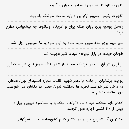
اظهارات تازه ظریف درباره مذاکرات ایران و آمریکا
اظهارات رئیس جمهور اوکراین درباره ساخت موشک پاتریوت
راه‌حل روسیه برای پایان جنگ ایران و آمریکا/ اولیانوف چه پیشنهادی مطرح
کرد؟
خبر مهم برای متقاضیان خرید خودرو/ این خودرو ۸۰ میلیون ارزان شد
طوفان قیمت در بازار لبنیات/ قیمت شیر عجیب شد
عراقچی: توافق با عمان نزدیک است/ باز شدن تنگه هرمز تابع شرایط دیگری
است
روایت پزشکیان از جلسه با رهبر شهید انقلاب درباره استیضاح وزرا/ عده‌ای
در داخل نمی‌خواهند تحریم‌ها برداشته شود/ خیلی ها دلشان می خواست
من استعفا بدهم اما ...
ادعای تازه سنتکام درباره ناو «آبراهام لینکلن» و محاصره دریایی ایران/
بیش از ۳۰ کشتی اجازه عبور گرفتند
بیشترین آب شیرین جهان در اختیار کدام کشورهاست؟ + اینفوگرافی