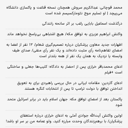
محمد قوچانی: عبدالکریم سروش همچنان نسخه قناعت و پاکسازی دانشگاه
می‌پیچد | او تسلیم موج نئومارکسیسم شده است
درگذشت اسماعیل بابایی راغب بر اثر سانحه رانندگی
واکنش ابراهیم عزیزی به توافق مکه/ هیچ اشتباهی بی‌پاسخ نخواهد ماند
اظهارات جدید معاون پزشکیان درباره تصمیم‌گیری شعام/ ۱۲ نفر از اعضا به
امضای تفاهم‌نامه رأی مثبت داده‌اند و یک نفر رأی منفی/ صدای طیف
وابسته یا نزدیک به همان یک نفر از همه بلندتر است
ادعای محمدباقر خرازی پس از احضار به دادگاه؛ کلیپ‌ها جعلی و ساختگی
است +فیلم
ادعای گاردین: مقامات ایرانی در حال بررسی راهبردی برای به تعویق
انداختن توافق با دولت ترامپ تا پس از انتخابات کنگره هستند
پاکستان بعد از امضای توافق مکه: جهان اسلام باید در برابر اسرائیل متحد
شود
اولین واکنش آیت‌الله جوادی آملی به ادعای خرازی درباره استعفای
پزشکیان/ با برهم‌زنندگان وحدت مبارزه کنید، ولو عمامه من بر سر او باشد!