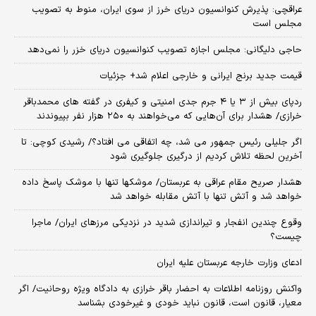
عراقچی: پذیرش کنوانسیون دریای خرز از سوی ایران، منوط به تصویب
مجلس است
حاجی دلیگانی: مجلس اجازه تصویب کنوانسیون دریای خزر را نمی‌دهد
قیمت جدید برنج ایرانی و خارجی اعلام شد+ جزئیات
ردپای بیش از ۳ یا ۴ جرم جدی امنیتی و کیفری در گفته های محمدباقر
خرازی/ هشدار برای آن‌هایی که می‌خواهند به ۲۵۰ هزار نفر بپیوندند
اگر جلیلی رئیس جمهور می شد، چه اتفاقی می افتاد؟/ رشیدی کوچی: تا
آخرین لحظه تلاش کردیم از درگیری جلوگیری شود
هشدار صریح مقام عراقی به عربستان/ موشکها تنها با موشک پاسخ داده
خواهد شد و آتش تنها با آتش مقابله خواهد شد
وقوع چندین انفجار و تیراندازی شدید در نزدیکی مرز‌های ایران/ ماجرا
چیست؟
ادعای وزارت خارجه عربستان علیه ایران
واکنش روزنامه اطلاعات به احضار باقر خرازی به دادگاه ویژه روحانیت/ اگر
معیار، قانون است، قانون نباید خودی و غیرخودی بشناسد