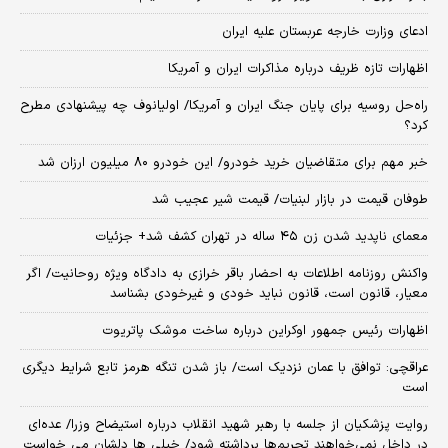
ادعای وزارت خارجه عربستان علیه ایران
اظهارات تازه ظریف درباره مذاکرات ایران و آمریکا
راه‌حل روسیه برای پایان جنگ ایران و آمریکا/ اولیانوف چه پیشنهادی مطرح
کرد؟
خبر مهم برای متقاضیان خرید خودرو/ این خودرو ۸۰ میلیون ارزان شد
طوفان قیمت در بازار لبنیات/ قیمت شیر عجیب شد
معمای ناپدید شدن زن ۴۵ ساله در تهران کشف شد+ جزئیات
واکنش روزنامه اطلاعات به احضار باقر خرازی به دادگاه ویژه روحانیت/ اگر
معیار، قانون است، قانون نباید خودی و غیرخودی بشناسد
اظهارات رئیس جمهور اوکراین درباره ساخت موشک پاتریوت
عراقچی: توافق با عمان نزدیک است/ باز شدن تنگه هرمز تابع شرایط دیگری
است
روایت پزشکیان از جلسه با رهبر شهید انقلاب درباره استیضاح وزرا/ عده‌ای
در داخل نمی‌خواهند تحریم‌ها برداشته شود/ خیلی ها دلشان می خواست