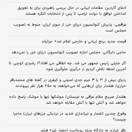
ادعای گاردین: مقامات ایرانی در حال بررسی راهبردی برای به تعویق
انداختن توافق با دولت ترامپ تا پس از انتخابات کنگره هستند
عراقچی: پذیرش کنوانسیون دریای خرز از سوی ایران، منوط به تصویب
مجلس است
قیمت جدید برنج ایرانی و خارجی اعلام شد+ جزئیات
حاجی دلیگانی: مجلس اجازه تصویب کنوانسیون دریای خزر را نمی‌دهد
اگر جلیلی رئیس جمهور می شد، چه اتفاقی می افتاد؟/ رشیدی کوچی: تا
آخرین لحظه تلاش کردیم از درگیری جلوگیری شود
ردپای بیش از ۳ یا ۴ جرم جدی امنیتی و کیفری در گفته های محمدباقر
خرازی/ هشدار برای آن‌هایی که می‌خواهند به ۲۵۰ هزار نفر بپیوندند
هشدار صریح مقام عراقی به عربستان/ موشکها تنها با موشک پاسخ داده
خواهد شد و آتش تنها با آتش مقابله خواهد شد
وقوع چندین انفجار و تیراندازی شدید در نزدیکی مرز‌های ایران/ ماجرا
چیست؟
باقر خرازی به دادگاه ویژه روحانیت احضار شد+ فیلم