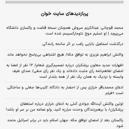
پربازدیدهای سایت خوان
محمد قوچانی: عبدالکریم سروش همچنان نسخه قناعت و پاکسازی دانشگاه
می‌پیچد | او تسلیم موج نئومارکسیسم شده است
درگذشت اسماعیل بابایی راغب بر اثر سانحه رانندگی
واکنش ابراهیم عزیزی به توافق مکه/ هیچ اشتباهی بی‌پاسخ نخواهد ماند
اظهارات جدید معاون پزشکیان درباره تصمیم‌گیری شعام/ ۱۲ نفر از اعضا به
امضای تفاهم‌نامه رأی مثبت داده‌اند و یک نفر رأی منفی/ صدای طیف
وابسته یا نزدیک به همان یک نفر از همه بلندتر است
ادعای محمدباقر خرازی پس از احضار به دادگاه؛ کلیپ‌ها جعلی و ساختگی
است +فیلم
اولین واکنش آیت‌الله جوادی آملی به ادعای خرازی درباره استعفای
پزشکیان/ با برهم‌زنندگان وحدت مبارزه کنید، ولو عمامه من بر سر او باشد!
پاکستان بعد از امضای توافق مکه: جهان اسلام باید در برابر اسرائیل متحد
شود