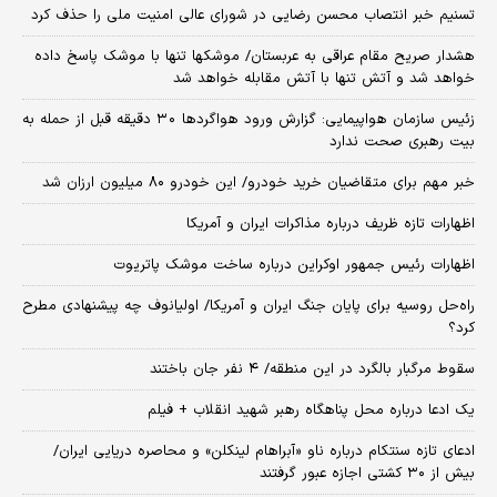
تسنیم خبر انتصاب محسن رضایی در شورای عالی امنیت ملی را حذف کرد
هشدار صریح مقام عراقی به عربستان/ موشکها تنها با موشک پاسخ داده
خواهد شد و آتش تنها با آتش مقابله خواهد شد
زئیس سازمان هواپیمایی: گزارش ورود هواگردها ٣٠ دقیقه قبل از حمله به
بیت رهبری صحت ندارد
خبر مهم برای متقاضیان خرید خودرو/ این خودرو ۸۰ میلیون ارزان شد
اظهارات تازه ظریف درباره مذاکرات ایران و آمریکا
اظهارات رئیس جمهور اوکراین درباره ساخت موشک پاتریوت
راه‌حل روسیه برای پایان جنگ ایران و آمریکا/ اولیانوف چه پیشنهادی مطرح
کرد؟
سقوط مرگبار بالگرد در این منطقه/ ۴ نفر جان باختند
یک ادعا درباره محل پناهگاه‌ رهبر شهید انقلاب + فیلم
ادعای تازه سنتکام درباره ناو «آبراهام لینکلن» و محاصره دریایی ایران/
بیش از ۳۰ کشتی اجازه عبور گرفتند