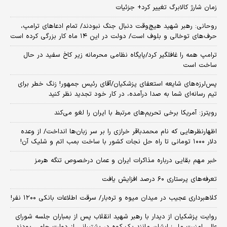
زمان شارژ کالابرگ تغییر کرد+ جزئیات
روحانی: رهبر شهید هیچ‌وقت دنبال جنگ نبودند/ تمام ادعاهای ترامپ،
حرف‌های توخالی و بلوف است/ دولت در این ۱۴ ماه کار بزرگی کرده است
ترامپ همه را غافلگیر کرد/پایگاه نظامی محرمانه زیر کاخ سفید در حال
ساخت است
پس‌لرزه‌های شایعه استعفای پزشکیان/آقای رئیس جمهور! زنگ خطر برای
تیم رسانه‌ای شما به صدا درآمده، در کار خود تجدید نظر کنید
رویترز: آمریکا برخی تحریم‌های مرتبط با ایران را لغو می‌کند
اظهارنظرهایی که نام محمدباقر خرازی را بر سر زبان‌ها انداخت/ از وعده
دلار ۱۰۰۰ تومانی تا راه حل نجات کشور با ساخت بمب اتم و شلیک آن!
خبر مهم بقایی درباره مذاکرات ایران و عمان درخصوص تنگه هرمز
تعرفه‌های پرستاری ۶۰ درصد افزایش یافت
کلاهبرداری عجیب در میدان میوه و تره‌بار/ سرقت اطلاعات بانکی ۱۲۰۰ نفر!
روایت پزشکیان از دیدار با رهبر شهید انقلاب پس از بمباران جلسه شورای
عالی امنیت ملی؛ ایشان مانند یک کوه در پشتیبانی از دولت حامی بودند