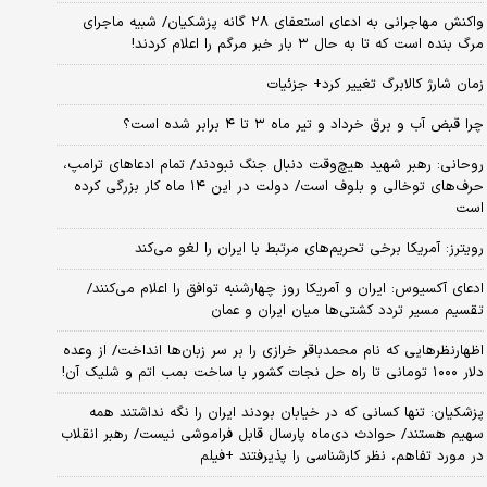
واکنش مهاجرانی به ادعای استعفای ۲۸ گانه پزشکیان/ شبیه ماجرای
مرگ بنده است که تا به حال ۳ بار خبر مرگم را اعلام کردند!
زمان شارژ کالابرگ تغییر کرد+ جزئیات
چرا قبض آب و برق خرداد و تیر ماه ۳ تا ۴ برابر شده است؟
روحانی: رهبر شهید هیچ‌وقت دنبال جنگ نبودند/ تمام ادعاهای ترامپ،
حرف‌های توخالی و بلوف است/ دولت در این ۱۴ ماه کار بزرگی کرده
است
رویترز: آمریکا برخی تحریم‌های مرتبط با ایران را لغو می‌کند
ادعای آکسیوس: ایران و آمریکا روز چهارشنبه توافق را اعلام می‌کنند/
تقسیم مسیر تردد کشتی‌ها میان ایران و عمان
اظهارنظرهایی که نام محمدباقر خرازی را بر سر زبان‌ها انداخت/ از وعده
دلار ۱۰۰۰ تومانی تا راه حل نجات کشور با ساخت بمب اتم و شلیک آن!
پزشکیان: تنها کسانی که در خیابان بودند ایران را نگه نداشتند همه
سهیم هستند/ حوادث دی‌ماه پارسال قابل فراموشی نیست/ رهبر انقلاب
در مورد تفاهم، نظر کارشناسی را پذیرفتند +فیلم