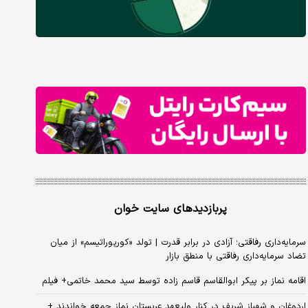
پربازدیدهای سایت خوان
سرمایه‌داری رفاقتی؛ آزادی در برابر قدرت | تولد «کورپوراتیسم» از میان
تضاد سرمایه‌داری رفاقتی با منطق بازار
اقامه نماز بر پیکر ابوالقاسم قاسم زاده توسط سید محمد خاتمی+ فیلم
اردوغان و شهباز شریف در کنار ولیعهد عربستان نماز جمعه خواندند +