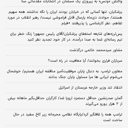
واکنش «ونس» به پیروزی یک مسلمان در انتخابات مقدماتی سنا
پزشکیان: تنها کسانی که در خیابان بودند ایران را نگه نداشتند همه سهیم
هستند/ حوادث دی‌ماه پارسال قابل فراموشی نیست/ رهبر انقلاب در مورد
تفاهم، نظر کارشناسی را پذیرفتند +فیلم
پس‌لرزه‌های شایعه استعفای پزشکیان/آقای رئیس جمهور! زنگ خطر برای
تیم رسانه‌ای شما به صدا درآمده، در کار خود تجدید نظر کنید
مشاور سیدمحمد خاتمی درگذشت
سربازان فراری بخوانند/ آیا معافیت در راه است؟
معاون ترامپ: به دنبال پایان موفقیت‌آمیز مناقشه ایران هستیم/ خوشحال
می‌شوم ایرانی ها مرا مسئول پایان جنگ بدانند
انتقاد تند وزیر خارجه عربستان از اسرائیل
آلمان صدرنشین حداقل دستمزد اروپا شد/ کارگران حداقل‌بگیر ماهانه بیش
از ۲ هزار یورو می‌گیرند
ترامپ همه را غافلگیر کرد/پایگاه نظامی محرمانه زیر کاخ سفید در حال
ساخت است