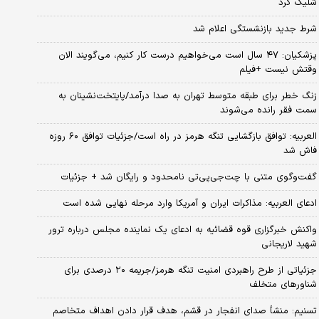
شلیک کرد
شرط جدید بازنشستگی اعلام شد
پزشکیان: ۴۷ سال است می‌خواهیم درست کار کنیم، می‌گویند الان
وقتش نیست +فیلم
زنگ خطر برای طبقه متوسط تهران به صدا درآمد/پایتخت‌نشینان به
سمت فقر رانده می‌شوند
العربیه: توافق بازگشایی تنگه هرمز در راه است/جزئیات توافق ۶۰ روزه
فاش شد
گفت‌وگوی متنی با چت‌جی‌پی‌تی نامحدود و رایگان شد + جزئیات
ادعای العربیه: مذاکرات ایران و آمریکا وارد مرحله نهایی شده است
واکنش خبرگزاری قوه قضائیه به ادعای یک نماینده مجلس درباره ترور
شهید لاریجانی
جزئیاتی از طرح راهبردی امنیت تنگه هرمز/جریمه ۲۰ درصدی برای
شناورهای متخلف
تسنیم: منشأ صدای انفجار در قشم، هدف قرار دادن اهداف متخاصم