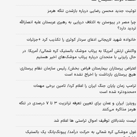
توئیت جدید محسن رضایی درباره بازشدن تنگه هرمز
چرا مصر در پیوستن به ائتلاف دریایی به رهبری عربستان علیه انصارالله
تردید دارد؟
خانواده شهید لاریجانی ادعای سردار کوثری را تکذیب کرد +جزئیات
واکنش ارتش آمریکا به پرتاب موشک بالستیک کره شمالی/ آمریکا: در
حال رایزنی با متحدان درباره پرتاب موشک‌های اخیر هستیم
اعتراض پرستاران بیمارستان فیاض بخش/ رئیس سازمان نظام پرستاری:
هیچ پرستاری بازداشت یا اخراج نشده است
ترامپ زمان پایان جنگ ایران را اعلام کرد/ تامین برخی مهمات
«محدودتر» شده است
رویترز: ایران و عمان برای تعیین تعرفه ترانزیت ۳ تا ۷ درصدی در تنگه
هرمز مذاکره می‌کنند
لیست بلندبالای توقیف اموال تراستی ها اعلام شد
غول موشکی کره شمالی به حرکت درآمد/ پیونگ‌یانگ یک بالستیک