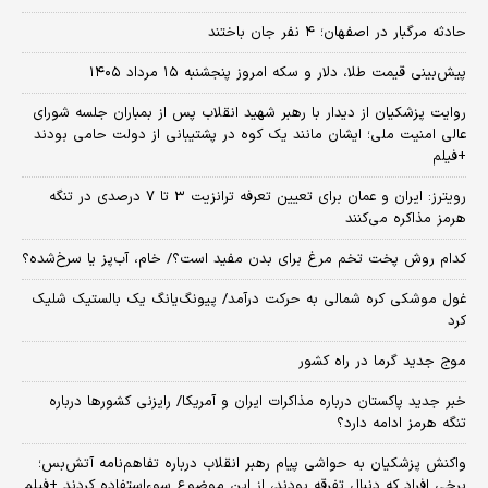
حادثه مرگبار در اصفهان؛ ۴ نفر جان باختند
پیش‌بینی قیمت طلا، دلار و سکه امروز پنجشنبه ۱۵ مرداد ۱۴۰۵
روایت پزشکیان از دیدار با رهبر شهید انقلاب پس از بمباران جلسه شورای
عالی امنیت ملی؛ ایشان مانند یک کوه در پشتیبانی از دولت حامی بودند
+فیلم
رویترز: ایران و عمان برای تعیین تعرفه ترانزیت ۳ تا ۷ درصدی در تنگه
هرمز مذاکره می‌کنند
کدام روش پخت تخم مرغ برای بدن مفید است؟/ خام، آب‌پز یا سرخ‌شده؟
غول موشکی کره شمالی به حرکت درآمد/ پیونگ‌یانگ یک بالستیک شلیک
کرد
موج جدید گرما در راه کشور
خبر جدید پاکستان درباره مذاکرات ایران و آمریکا/ رایزنی کشورها درباره
تنگه هرمز ادامه دارد؟
واکنش پزشکیان به حواشی پیام رهبر انقلاب درباره تفاهم‌نامه آتش‌بس؛
برخی افراد که دنبال تفرقه بودند، از این موضوع سوءاستفاده کردند +فیلم