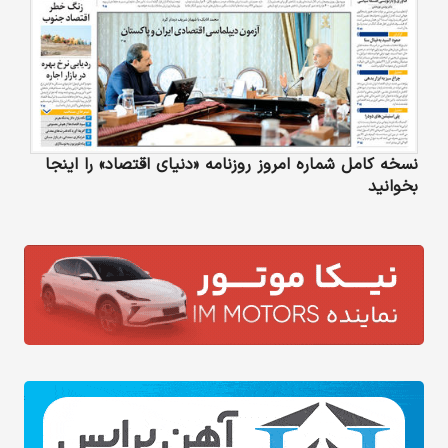
نسخه کامل شماره امروز روزنامه «دنیای‌ اقتصاد» را اینجا
بخوانید