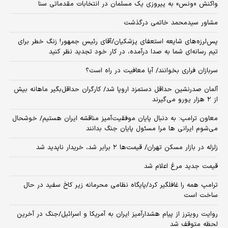
واکنش «ونس» به پیروزی یک مسلمان در انتخابات مقدماتی سنا
مشاور سیدمحمد خاتمی درگذشت
پس‌لرزه‌های شایعه استعفای پزشکیان/آقای رئیس جمهور! زنگ خطر برای
تیم رسانه‌ای شما به صدا درآمده، در کار خود تجدید نظر کنید
سربازان فراری بخوانند/ آیا معافیت در راه است؟
آلمان صدرنشین حداقل دستمزد اروپا شد/ کارگران حداقل‌بگیر ماهانه بیش
از ۲ هزار یورو می‌گیرند
معاون ترامپ: به دنبال پایان موفقیت‌آمیز مناقشه ایران هستیم/ خوشحال
می‌شوم ایرانی ها مرا مسئول پایان جنگ بدانند
زلزله در بازار مسکن تهران/ قیمت‌ها ۲ برابر شد، خریدار ناپدید شد
قیمت جدید مرغ اعلام شد
ترامپ همه را غافلگیر کرد/پایگاه نظامی محرمانه زیر کاخ سفید در حال
ساخت است
روایت رویترز از پیام هشدارآمیز ایران به آمریکا و اسرائیل/جنگ در آخرین
لحظه متوقف شد