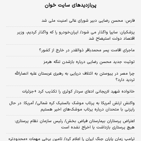
پربازدیدهای سایت خوان
فارس: محسن رضایی دبیر شورای عالی امنیت ملی شد
پزشکیان: سایپا واگذار می شود/ ایران‌خودرو را که واگذار کردیم، وزیر
اقتصاد دولت استیضاح شد
ماجرای اقامت پسر محمدباقر ذوالقدر در خارج از کشور؟
توئیت جدید محسن رضایی درباره بازشدن تنگه هرمز
چرا مصر در پیوستن به ائتلاف دریایی به رهبری عربستان علیه انصارالله
تردید دارد؟
خانواده شهید لاریجانی ادعای سردار کوثری را تکذیب کرد +جزئیات
واکنش ارتش آمریکا به پرتاب موشک بالستیک کره شمالی/ آمریکا: در حال
رایزنی با متحدان درباره پرتاب موشک‌های اخیر هستیم
اعتراض پرستاران بیمارستان فیاض بخش/ رئیس سازمان نظام پرستاری:
هیچ پرستاری بازداشت یا اخراج نشده است
ترامپ زمان پایان جنگ ایران را اعلام کرد/ تامین برخی مهمات «محدودتر»